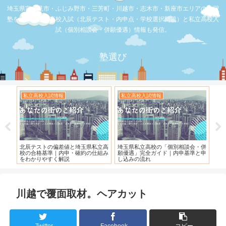
埼玉県富士見市・ふじみ野市・三芳町・川越市・志木市・新座市エリアの学習
塾を比較。公立高校入試（北辰テスト・内申点・学校選択問題）と私立高校入
試（個別相談会・併願優遇）情報も発信。
塾選び
お店の覆面取材
お店の覆面取材
お
・併
【スシロー三芳店】リニューアルさ
【三芳】フーコット
何
と申
れている！！！
「
川越で覆面取材。ヘアカット