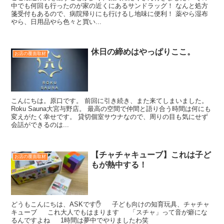
中でも何回も行ったのが家の近くにあるサンドラッグ！ なんと処方
箋受付もあるので、病院帰りにも行けるし地味に便利！ 薬やら湿布
やら、日用品やら色々と買い...
休日の締めはやっぱりここ。
お店の覆面取材
こんにちは。原口です。 前回に引き続き、また来てしまいました。
Roku Sauna大宮与野店。 最高の空間で仲間と語り合う時間は何にも
変えがたく幸せです。 貸切個室サウナなので、周りの目も気にせず
会話ができるのは...
【チャチャキューブ】これは子ど
お店の覆面取材
もが熱中する！
どうもこんにちは、ASKです✋ 子ども向けの知育玩具、チャチャ
キューブ これ大人でもはまります 「スチャ」って音が癖にな
るんですよね 1時間は夢中でやりましたわ笑