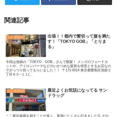
関連記事
出張！！都内で髪切って腹を満た
お店の覆面取材
す！「TOKYO GOB」「とりま
る」
今回は池袋の「TOKYO GOB」さんで散髪！ メンズのフェードカ
ットや、アイロンパーマなどのいかつめな髪形を得意とするお店なの
でがっつり切ってもらいました！！ 〒171-0014 東京都豊島区池袋２
丁目６０−１１(...
最近よくお世話になってる サン
お店の覆面取材
ドラッグ
ここ最近体調を崩すことが多く、薬局にたくさん行きました💦 その