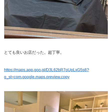
とても良いお店だった。超丁寧。
https://maps.app.goo.gl/D3L62bR7oUpLxG5s6?
g_st=com.google.maps.preview.copy