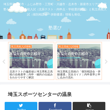
埼玉県富士見市・ふじみ野市・三芳町・川越市・志木市・新座市エリアの学習
塾を比較。公立高校入試（北辰テスト・内申点・学校選択問題）と私立高校入
試（個別相談会・併願優遇）情報も発信。
塾選び
私立高校入試情報
私立高校入試情報
お店の覆面
北辰テストの偏差値と埼玉県私立高
埼玉県私立高校の「個別相談会・併
【スシロー
校の合格基準｜内申・確約の仕組み
願優遇」完全ガイド｜内申基準と申
れている！
をわかりやすく解説
し込みの流れ
埼玉スポーツセンターの温泉