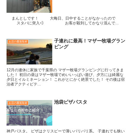
まんとしです！ 大晦日、日中することがなかったので
スタバに突入💨 お客が殺到してかなり混んで...
子連れに最高！マザー牧場グラン
お店の覆面取材
ピング
12月の連休に家族で千葉県の マザー牧場グランピングに行ってきま
した！ 初日の昼はマザー牧場でめいいっぱい遊び、夕方には綺麗な
夕日とイルミネーション！ これがとにかく絶景でした！ その後は宿
泊者アクティビテ...
池袋ピザパスタ
お店の覆面取材
神戸パスタ。 ピザはクリスピーで薄いパリパリ系。 子連れでも狭い