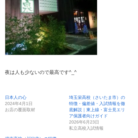
夜は人も少ないので最高です^_^
日本人の心
埼玉栄高校（さいたま市）の
2024年4月1日
特徴・偏差値・入試情報を徹
お店の覆面取材
底解説｜東上線・富士見エリ
ア保護者向けガイド
2026年6月23日
私立高校入試情報