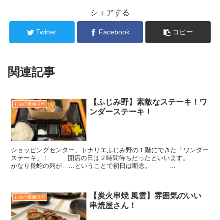
シェアする
Twitter
Facebook
コピー
関連記事
【ふじみ野】素敵なステーキ！ワ
お店の覆面取材
ンダーステーキ！
ショッピングセンター、トナリエふじみ野の１階にできた「ワンダー
ステーキ」！ 開店の日は２時間待ちだったといいます。
かなり長蛇の列が……ということで初日は断念。 ...
【炭火串焼 風雲】雰囲気のいい
お店の覆面取材
串焼屋さん！