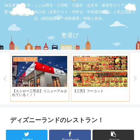
埼玉県富士見市・ふじみ野市・三芳町・川越市・志木市・新座市エリアの学習
塾を比較。公立高校入試（北辰テスト・内申点・学校選択問題）と私立高校入
試（個別相談会・併願優遇）情報も発信。
塾選び
お店の覆面取材
お店の覆面取材
お
・併
【スシロー三芳店】リニューアルさ
【三芳】フーコット
何
と申
れている！！！
「
ディズニーランドのレストラン！