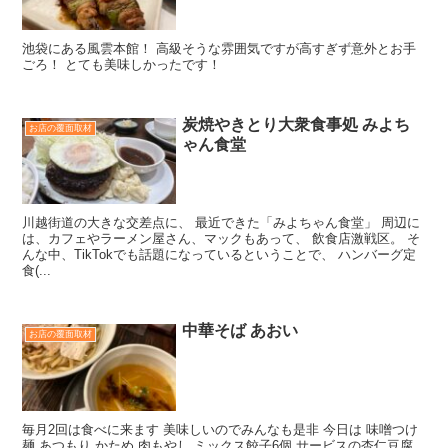
池袋にある風雲本館！ 高級そうな雰囲気ですが高すぎず意外とお手
ごろ！ とても美味しかったです！
炭焼やきとり大衆食事処 みよち
お店の覆面取材
ゃん食堂
川越街道の大きな交差点に、 最近できた「みよちゃん食堂」 周辺に
は、カフェやラーメン屋さん、マックもあって、 飲食店激戦区。 そ
んな中、TikTokでも話題になっているということで、 ハンバーグ定
食(...
中華そば あおい
お店の覆面取材
毎月2回は食べに来ます 美味しいのでみんなも是非 今日は 味噌つけ
麺 あつもり かため 肉もやし ミックス餃子6個 サービスの杏仁豆腐