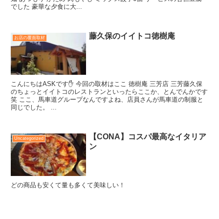
でした 豪華な夕食に大...
藤久保のイイトコ徳樹庵
お店の覆面取材
こんにちはASKです✋ 今回の取材はここ 徳樹庵 三芳店 三芳藤久保
のちょっとイイトコのレストランといったらここか、とんでんかです
笑 ここ、馬車道グループなんですよね、店員さんが馬車道の制服と
同じでした。 ...
【CONA】コスパ最高なイタリア
Uncategorized
ン
どの商品も安くて量も多くて美味しい！