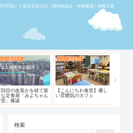
選択問題）と私立高校入試（個別相談会・併願優遇）情報も発
お店の覆面取材
お店の覆面取材
お店の覆
【ふじみ野】素敵なステ
ハンバーグ工房 川越新河
海鮮居酒
ーキ！ワンダーステー
岸店
キ！
検索