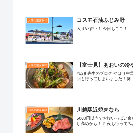
コスモ石油ふじみ野
お店の覆面取材
入りやすい！ 今日もここ
【富士見】あおいの冷
お店の覆面取材
#ぬま先生のブログ やはり中
回も行ってしまいました！
川越駅近焼肉なら
お店の覆面取材
5000円以内でお腹いっぱい
し高めかも！？ 夜も行ってみ