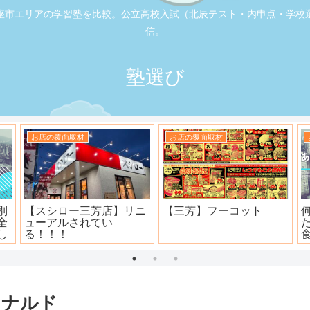
座市エリアの学習塾を比較。公立高校入試（北辰テスト・内申点・学校
信。
塾選び
お店の覆面取材
お店の覆面取材
司
大衆焼肉ホール ニュー宝
地元本格寿司屋。おり
島
田。
ドナルド