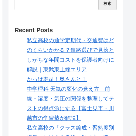
検索
Recent Posts
私立高校の通学定期代・交通費はど
のくらいかかる？進路選びで見落と
しがちな年間コストを保護者向けに
解説｜東武東上線エリア
かっぱ寿司！奥さんと！
中学理科 天気の変化の覚え方｜前
線・湿度・気圧の関係を整理してテ
ストの得点源にする【富士見市・川
越市の学習塾が解説】
私立高校の「クラス編成・習熟度別