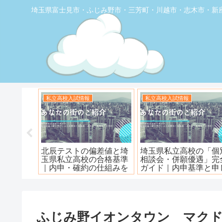
埼玉県富士見市・ふじみ野市・三芳町・川越市・志木市・新
お店の覆面取材
お店の覆面取材
堂】優し
【トナリエふじみ野】ワ
【新座】日曜ロピア寿
ェ
ンダーステーキ🥩😋
ふじみ野イオンタウン マク