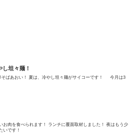
！
やし坦々麺！
華そばあおい！ 夏は、冷やし坦々麺がサイコーです！ 今月は3
笑
良いお肉を食べられます！ ランチに覆面取材しました！ 夜はもう少
たいです！