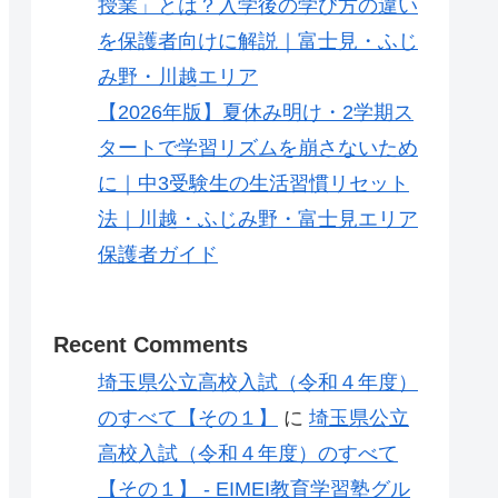
授業」とは？入学後の学び方の違い
を保護者向けに解説｜富士見・ふじ
み野・川越エリア
【2026年版】夏休み明け・2学期ス
タートで学習リズムを崩さないため
に｜中3受験生の生活習慣リセット
法｜川越・ふじみ野・富士見エリア
保護者ガイド
Recent Comments
埼玉県公立高校入試（令和４年度）
のすべて【その１】
に
埼玉県公立
高校入試（令和４年度）のすべて
【その１】 - EIMEI教育学習塾グル