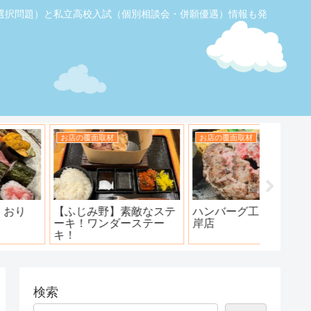
選択問題）と私立高校入試（個別相談会・併願優遇）情報も発
お店の覆面取材
お店の覆面取材
お店の覆
【ふじみ野】素敵なステ
ハンバーグ工房 川越新河
海鮮居酒
ーキ！ワンダーステー
岸店
キ！
検索