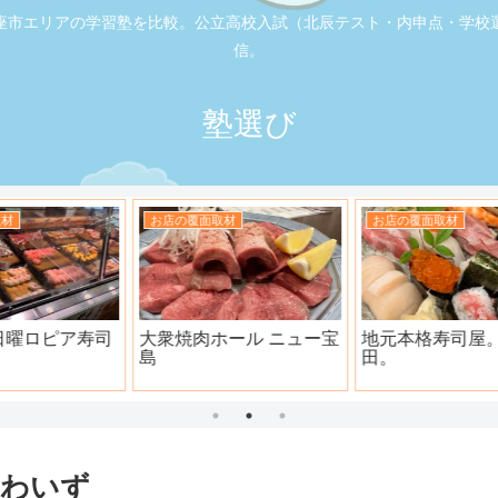
座市エリアの学習塾を比較。公立高校入試（北辰テスト・内申点・学校
信。
塾選び
お店の覆面取材
お店の覆面取材
司
大衆焼肉ホール ニュー宝
地元本格寿司屋。おり
島
田。
ゃわいず