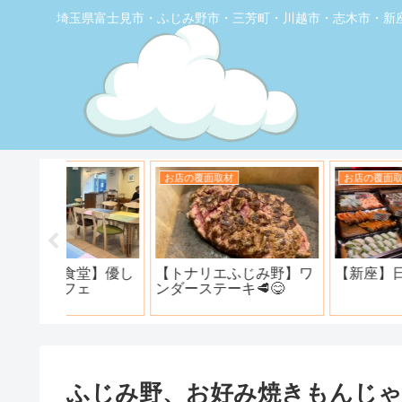
埼玉県富士見市・ふじみ野市・三芳町・川越市・志木市・新
お店の覆面取材
お店の覆面取材
堂】優し
【トナリエふじみ野】ワ
【新座】日曜ロピア寿
ェ
ンダーステーキ🥩😋
ふじみ野、お好み焼きもんじ