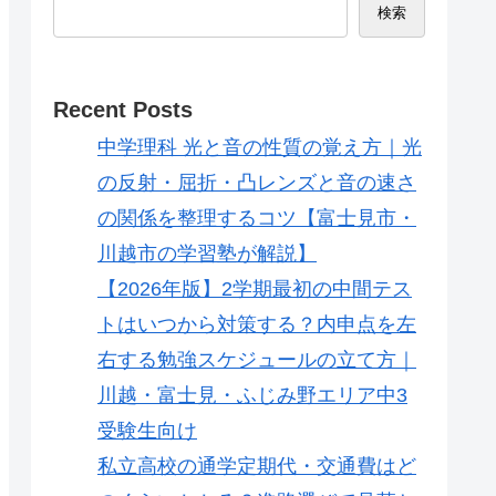
検索
Recent Posts
中学理科 光と音の性質の覚え方｜光
の反射・屈折・凸レンズと音の速さ
の関係を整理するコツ【富士見市・
川越市の学習塾が解説】
【2026年版】2学期最初の中間テス
トはいつから対策する？内申点を左
右する勉強スケジュールの立て方｜
川越・富士見・ふじみ野エリア中3
受験生向け
私立高校の通学定期代・交通費はど