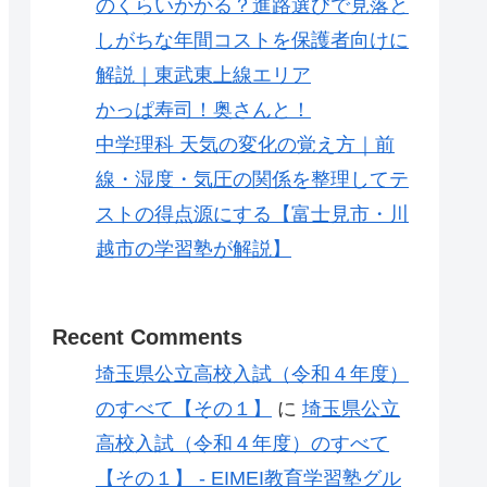
のくらいかかる？進路選びで見落と
しがちな年間コストを保護者向けに
解説｜東武東上線エリア
かっぱ寿司！奥さんと！
中学理科 天気の変化の覚え方｜前
線・湿度・気圧の関係を整理してテ
ストの得点源にする【富士見市・川
越市の学習塾が解説】
Recent Comments
埼玉県公立高校入試（令和４年度）
のすべて【その１】
に
埼玉県公立
高校入試（令和４年度）のすべて
【その１】 - EIMEI教育学習塾グル