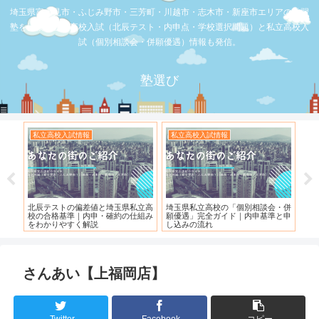
埼玉県富士見市・ふじみ野市・三芳町・川越市・志木市・新座市エリアの学習
塾を比較。公立高校入試（北辰テスト・内申点・学校選択問題）と私立高校入
試（個別相談会・併願優遇）情報も発信。
塾選び
私立高校入試情報
私立高校入試情報
お店の
）
北辰テストの偏差値と埼玉県私立高
埼玉県私立高校の「個別相談会・併
【スシ
校の合格基準｜内申・確約の仕組み
願優遇」完全ガイド｜内申基準と申
れてい
をわかりやすく解説
し込みの流れ
さんあい【上福岡店】