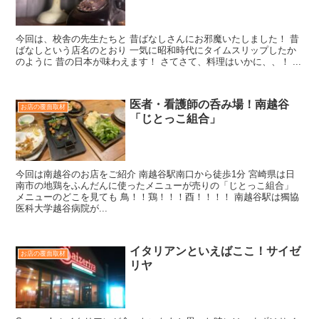
今回は、校舎の先生たちと 昔ばなしさんにお邪魔いたしました！ 昔
ばなしという店名のとおり 一気に昭和時代にタイムスリップしたか
のように 昔の日本が味わえます！ さてさて、料理はいかに、、！ ...
医者・看護師の呑み場！南越谷
お店の覆面取材
「じとっこ組合」
今回は南越谷のお店をご紹介 南越谷駅南口から徒歩1分 宮崎県は日
南市の地鶏をふんだんに使ったメニューが売りの「じとっこ組合」
メニューのどこを見ても 鳥！！鶏！！！酉！！！！ 南越谷駅は獨協
医科大学越谷病院が...
イタリアンといえばここ！サイゼ
お店の覆面取材
リヤ