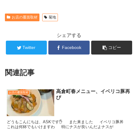
お店の覆面取材
菊地
シェアする
Twitter
Facebook
コピー
関連記事
高倉町春メニュー、イベリコ豚再
お店の覆面取材
び
どうもこんにちは、ASKです✋ また来ました イベリコ豚丼
これは何杯でもいけますわ 特にナスが良いんだよナスが