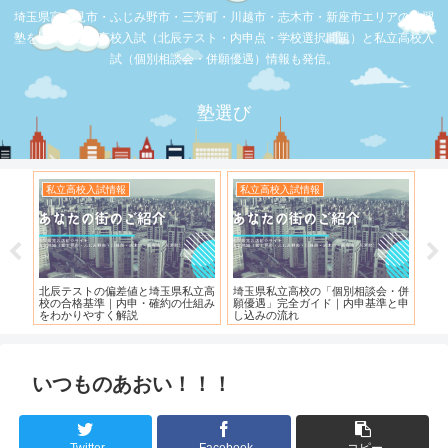
埼玉県富士見市・ふじみ野市・三芳町・川越市・志木市・新座市エリアの学習
塾を比較。公立高校入試（北辰テスト・内申点・学校選択問題）と私立高校入
試（個別相談会・併願優遇）情報も発信。
塾選び
お店の覆面取材
お店の覆面取材
お
会・併
【スシロー三芳店】リニューアルさ
【三芳】フーコット
何
準と申
れている！！！
「
いつものあおい！！！