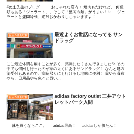
#ぬま先生のブログ おしゃれな店内！ 焼肉もだけれど、 何種
類もある「ジェラート」、そして「盛岡冷麺」がうまい！✨ ジェ
ラートと盛岡冷麺、絶対おかわりしちゃいますよ！
最近よくお世話になってる サン
お店の覆面取材
ドラッグ
ここ最近体調を崩すことが多く、薬局にたくさん行きました💦 その
中でも何回も行ったのが家の近くにあるサンドラッグ！ なんと処方
箋受付もあるので、病院帰りにも行けるし地味に便利！ 薬やら湿布
やら、日用品やら色々と買い...
adidas factory outlet 三井アウト
お店の覆面取材
レットパーク入間
靴を買うならここ。 adidas最高！ adidasしか勝たん！