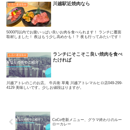
川越駅近焼肉なら
お店の覆面取材
5000円以内でお腹いっぱい良いお肉を食べられます！ ランチに覆面
取材しました！ 夜はもう少し高めかも！？ 夜も行ってみたいです！
ランチにそこそこ良い焼肉を食べ
お店の覆面取材
たければ
川越アトレのこのお店。 牛兵衛 草庵 川越アトレマルヒロ店049-299-
4129 美味しいです。少しお値段はりますが。
CoCo壱新メニュー、グラマ終わりのルー
ローカレー