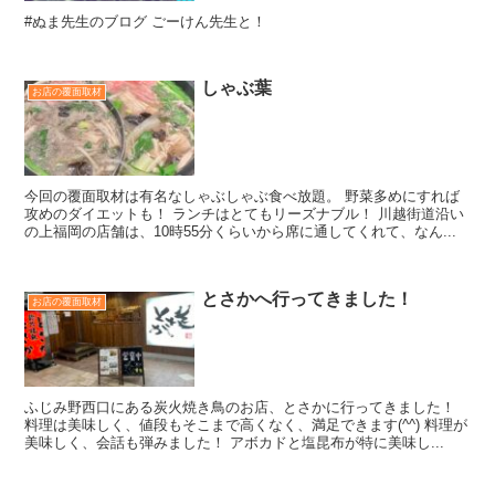
#ぬま先生のブログ ごーけん先生と！
しゃぶ葉
お店の覆面取材
今回の覆面取材は有名なしゃぶしゃぶ食べ放題。 野菜多めにすれば
攻めのダイエットも！ ランチはとてもリーズナブル！ 川越街道沿い
の上福岡の店舗は、10時55分くらいから席に通してくれて、なん...
とさかへ行ってきました！
お店の覆面取材
ふじみ野西口にある炭火焼き鳥のお店、とさかに行ってきました！
料理は美味しく、値段もそこまで高くなく、満足できます(^^) 料理が
美味しく、会話も弾みました！ アボカドと塩昆布が特に美味し...