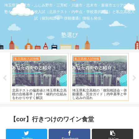
埼玉県富士見市・ふじみ野市・三芳町・川越市・志木市・新座市エリアの学習
塾を比較。公立高校入試（北辰テスト・内申点・学校選択問題）と私立高校入
試（個別相談会・併願優遇）情報も発信。
塾選び
私立高校入試情報
私立高校入試情報
お店の覆面
北辰テストの偏差値と埼玉県私立高
埼玉県私立高校の「個別相談会・併
【スシロー
校の合格基準｜内申・確約の仕組み
願優遇」完全ガイド｜内申基準と申
れている！
をわかりやすく解説
し込みの流れ
【cor】行きつけのワイン食堂