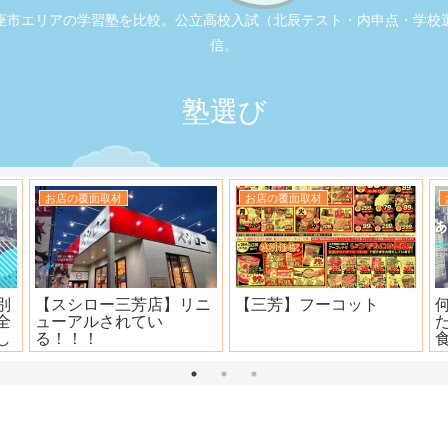
座市エリアの学習塾を比較。公立高校入試（北辰テスト・内申点・学校
信。
塾選び
お店の覆面取材
お店の覆面取材
司
大衆焼肉ホール ニュー宝
地元本格寿司屋。おり
島
田。