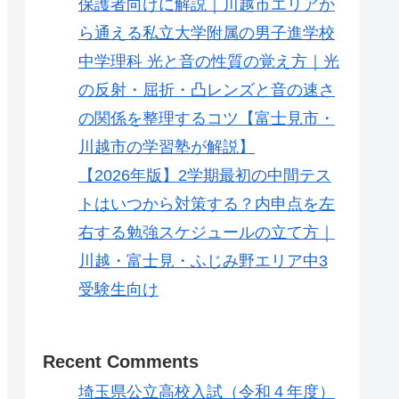
保護者向けに解説｜川越市エリアか
ら通える私立大学附属の男子進学校
中学理科 光と音の性質の覚え方｜光
の反射・屈折・凸レンズと音の速さ
の関係を整理するコツ【富士見市・
川越市の学習塾が解説】
【2026年版】2学期最初の中間テス
トはいつから対策する？内申点を左
右する勉強スケジュールの立て方｜
川越・富士見・ふじみ野エリア中3
受験生向け
Recent Comments
埼玉県公立高校入試（令和４年度）