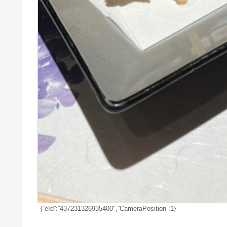
{“eId”:”437231326935400″,”CameraPosition”:1}