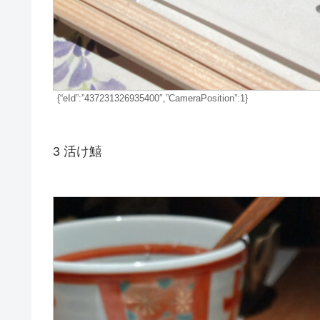
{“eId”:”437231326935400″,”CameraPosition”:1}
3 活け鱚