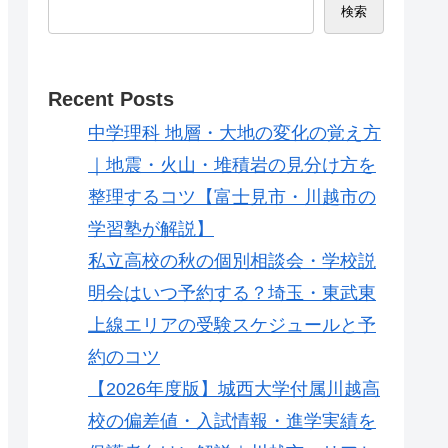
検索
Recent Posts
中学理科 地層・大地の変化の覚え方
｜地震・火山・堆積岩の見分け方を
整理するコツ【富士見市・川越市の
学習塾が解説】
私立高校の秋の個別相談会・学校説
明会はいつ予約する？埼玉・東武東
上線エリアの受験スケジュールと予
約のコツ
【2026年度版】城西大学付属川越高
校の偏差値・入試情報・進学実績を