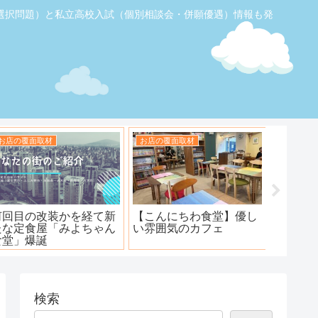
選択問題）と私立高校入試（個別相談会・併願優遇）情報も発
お店の覆面取材
お店の覆面取材
お店の覆
【ふじみ野】素敵なステ
ハンバーグ工房 川越新河
海鮮居酒
ーキ！ワンダーステー
岸店
キ！
検索