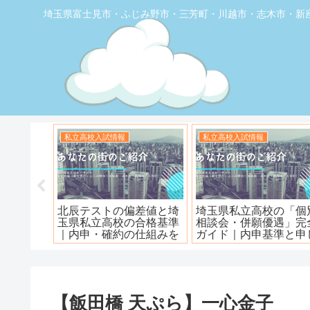
埼玉県富士見市・ふじみ野市・三芳町・川越市・志木市・新
お店の覆面取材
お店の覆面取材
堂】優し
【トナリエふじみ野】ワ
【新座】日曜ロピア寿
ェ
ンダーステーキ🥩😋
【飯田橋 天ぷら】一心金子