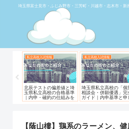
埼玉県富士見市・ふじみ野市・三芳町・川越市・志木市・新
お店の覆面取材
お店の覆面取材
堂】優し
【トナリエふじみ野】ワ
【新座】日曜ロピア寿
ェ
ンダーステーキ🥩😋
【蔭山樓】鶏系のラーメン、健