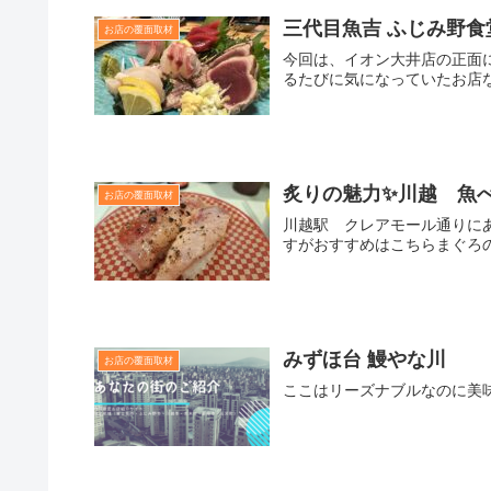
三代目魚吉 ふじみ野食
お店の覆面取材
今回は、イオン大井店の正面に
るたびに気になっていたお店なの
炙りの魅力✨川越 魚
お店の覆面取材
川越駅 クレアモール通りに
すがおすすめはこちらまぐろ
みずほ台 鰻やな川
お店の覆面取材
ここはリーズナブルなのに美味