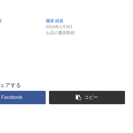
屋
麺屋 樹真
2024年1月9日
お店の覆面取材
ェアする
Facebook
コピー