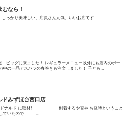
飲むなら！
、しっかり美味しい、店員さん元気、いいお店てす！
屋 ビッグに来ました！ レギュラーメニュー以外にも店内のボー
の中の一品アスパラの春巻きも注文しました！ 子ども...
ルドみずほ台西口店
ドナルド に取材❗️ 到着するや否や お昼時ということ
していたので ...