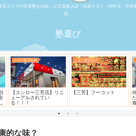
座市エリアの学習塾を比較。公立高校入試（北辰テスト・内申点・学校
信。
塾選び
お店の覆面取材
お店の覆面取材
司
大衆焼肉ホール ニュー宝
地元本格寿司屋。おり
島
田。
康的な味？