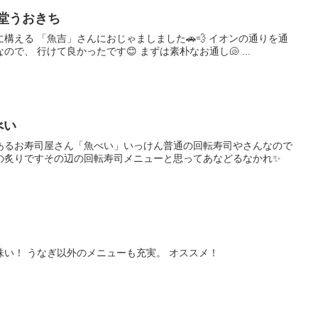
堂うおきち
構える 「魚吉」さんにおじゃましました🚗💨 イオンの通りを通
で、 行けて良かったです😊 まずは素朴なお通し🐚 ...
べい
あるお寿司屋さん「魚べい」いっけん普通の回転寿司やさんなので
の炙りですその辺の回転寿司メニューと思ってあなどるなかれ✨
い！ うなぎ以外のメニューも充実。 オススメ！