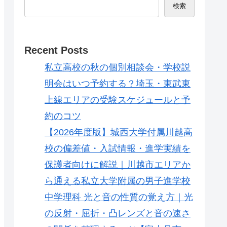
検索
Recent Posts
私立高校の秋の個別相談会・学校説
明会はいつ予約する？埼玉・東武東
上線エリアの受験スケジュールと予
約のコツ
【2026年度版】城西大学付属川越高
校の偏差値・入試情報・進学実績を
保護者向けに解説｜川越市エリアか
ら通える私立大学附属の男子進学校
中学理科 光と音の性質の覚え方｜光
の反射・屈折・凸レンズと音の速さ