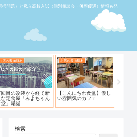
選択問題）と私立高校入試（個別相談会・併願優遇）情報も発
お店の覆面取材
お店の覆面取材
お店の覆
【ふじみ野】素敵なステ
ハンバーグ工房 川越新河
海鮮居酒
ーキ！ワンダーステー
岸店
キ！
検索