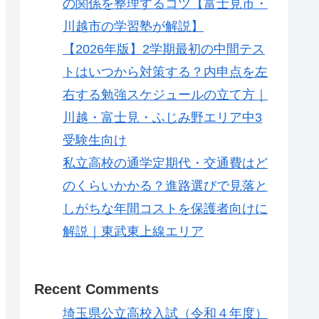
の関係を整理するコツ【富士見市・
川越市の学習塾が解説】
【2026年版】2学期最初の中間テス
トはいつから対策する？内申点を左
右する勉強スケジュールの立て方｜
川越・富士見・ふじみ野エリア中3
受験生向け
私立高校の通学定期代・交通費はど
のくらいかかる？進路選びで見落と
しがちな年間コストを保護者向けに
解説｜東武東上線エリア
Recent Comments
埼玉県公立高校入試（令和４年度）