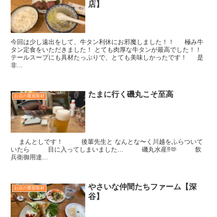
店】
今回は少し遠出をして、牛タン利休にお邪魔しました！！ 極み牛
タン定食をいただきました！ とても肉厚な牛タンが最高でした！！
テールスープにも具材たっぷりで、とても美味しかったです！ 是
非...
たまに行く磯丸こそ至高
お店の覆面取材
まんとしです！ 後輩先生と なんとな〜く川越をふらついて
いたら 目に入ってしまいました… 磯丸水産‼️🫶 飲
兵衛御用達...
やさいな仲間たちファーム【深
お店の覆面取材
谷】