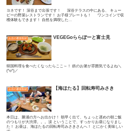
ヨネです！ 深谷まで出張です！ 深谷テラスの中にある、 キュー
ピーの野菜レストランです！ お子様プレートも！ ワンコインで収
穫体験もできます！ 自然を満喫した...
VEGEGoららぽーと富士見
お店の覆面取材
韓国料理を食べたくなったらここ～！ 鉄のお箸が雰囲気でるよね＼
(^o^)／
【海ほたる】回転寿司みさき
お店の覆面取材
本日は、勝浦の方へお出かけ！ 朝早く出て、ちょっと遅めの朝ご飯
のつもりが大渋滞。。。涙 ということで、すっかりお昼になりまし
た！ お昼は、海ほたるの回転寿司みさきさんへ！ とにかく美味しい