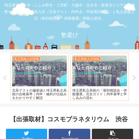
埼玉県富士見市・ふじみ野市・三芳町・川越市・志木市・新座市エリアの学習
塾を比較。公立高校入試（北辰テスト・内申点・学校選択問題）と私立高校入
試（個別相談会・併願優遇）情報も発信。
塾選び
私立高校入試情報
お店の覆面取材
お店の覆
埼玉県私立高校の「個別相談会・併
【スシロー三芳店】リニューアルさ
【三芳】
願優遇」完全ガイド｜内申基準と申
れている！！！
し込みの流れ
【出張取材】コスモプラネタリウム 渋谷