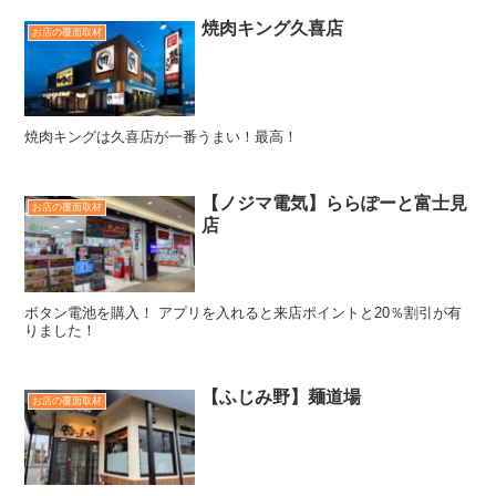
焼肉キング久喜店
お店の覆面取材
焼肉キングは久喜店が一番うまい！最高！
【ノジマ電気】ららぽーと富士見
お店の覆面取材
店
ボタン電池を購入！ アプリを入れると来店ポイントと20％割引が有
りました！
【ふじみ野】麺道場
お店の覆面取材