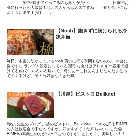
夜中2時までやってるのもありがたい！！ 日曜のお
昼に行ったら大繁盛！地元の人からも人気ですね！！ 知り合いにも
よく会います！(笑) ...
【Nosh】飽きずに続けられる冷
お店の覆面取材
凍弁当
毎日、本当に助かっているnosh 買いに行く手間もないので、本当に
楽ですし ランダム設定にしている(苦手な食材はアレルギー設定で避
けてる)ので、いろいろ届いて、時にあーこれあんまりなんだよなっ
てのくるけど、その分好きなのきた時...
【川越】ビストロ Bellknot
お店の覆面取材
#ぬま先生のブログ 川越のビストロ、Bellknotへ！つい先日もEIMEI
の入社歓迎会で来たのですが、好きすぎてまた来ちゃいました😁
EIMEIの卒業生の方がシェフなのですが、とにかく、美味しい！！