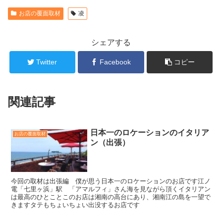
お店の覆面取材
凌
シェアする
Twitter
Facebook
コピー
関連記事
日本一のロケーションのイタリア
お店の覆面取材
ン（出張）
今回の取材は出張編 僕が思う日本一のロケーションのお店です江ノ
電「七里ヶ浜」駅 「アマルフィ」さん海を見ながら頂くイタリアン
は最高のひとことこのお店は湘南の高台にあり、湘南江の島を一望で
きますタテもちょいちょい出没するお店です