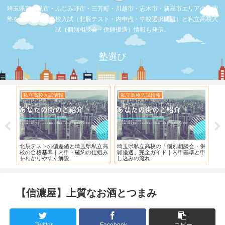
埼玉県富士見市・ふじみ野市・三芳町・川越市・志木市・新座市エリアの学習
塾を比較。公立高校入試（北辰テスト・内申点・学校選択問題）と私立高校入
試（個別相談会・併願優遇）情報も発信。
塾選び
私立高校入試情報
お店の覆面取材
お
立高
埼玉県私立高校の「個別相談会・併
【スシロー三芳店】リニューアルさ
【三
組み
願優遇」完全ガイド｜内申基準と申
れている！！！
し込みの流れ
【信濃屋】上質なお酒とつまみ