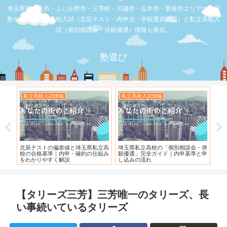
埼玉県富士見市・ふじみ野市・三芳町・川越市・志木市・新座市エリアの学習
塾を比較。公立高校入試（北辰テスト・内申点・学校選択問題）と私立高校入
試（個別相談会・併願優遇）情報も発信。
塾選び
お店の覆面取材
お店の覆面取材
「個別相談会・併
【スシロー三芳店】リニューアルさ
【三芳】フーコット
ド｜内申基準と申
れている！！！
【タリーズ三芳】三芳唯一のタリーズ、長
い事続いているタリーズ