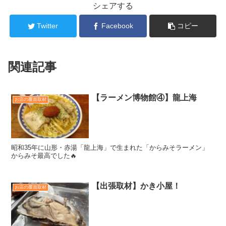
シェアする
Twitter
Facebook
コピー
関連記事
【ラーメン博物館④】龍上海
お店の覆面取材
昭和35年に山形・赤湯「龍上海」で生まれた「からみそラーメン」
からみそ最高でした🔥
【出張取材】かき小屋！
お店の覆面取材