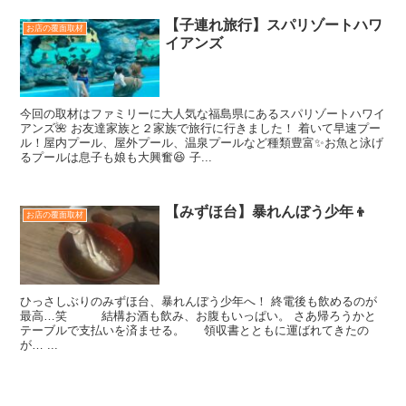
【子連れ旅行】スパリゾートハワ
お店の覆面取材
イアンズ
今回の取材はファミリーに大人気な福島県にあるスパリゾートハワイ
アンズ🌺 お友達家族と２家族で旅行に行きました！ 着いて早速プー
ル！屋内プール、屋外プール、温泉プールなど種類豊富✨お魚と泳げ
るプールは息子も娘も大興奮😆 子...
【みずほ台】暴れんぼう少年👦
お店の覆面取材
ひっさしぶりのみずほ台、暴れんぼう少年へ！ 終電後も飲めるのが
最高…笑 結構お酒も飲み、お腹もいっぱい。 さあ帰ろうかと
テーブルで支払いを済ませる。 領収書とともに運ばれてきたの
が… ...