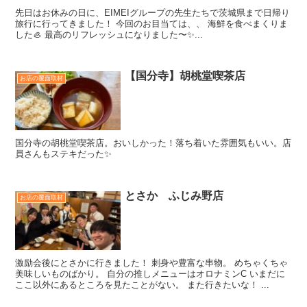
先日はお休みの日に、EIMEIグループの先生たちで茨城県まで日帰り
旅行に行ってきました！ 今回のお目当ては、、 海鮮を食べまくりま
した🦪 最高のリフレッシュになりました〜✨...
【国分寺】胡桃堂喫茶店
お店の覆面取材
国分寺の胡桃堂喫茶店。おいしかった！落ち着いた雰囲気もいい。店
員さんもステキだった✨
とさか ふじみ野店
お店の覆面取材
激励会後にとさかに行きました！ 刺身や豊富な串物。 めちゃくちゃ
美味しいものばかり。 自分の推しメニューはオロナミンC いまだに
ここ以外にあるところを見たことがない。 また行きたいな！ ...