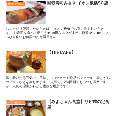
回転寿司みさき イオン板橋SC店
お店の覆面取材
ちょっぴり贅沢したいときは... イオン板橋でお買い物をしたとき
は、 お寿司を食べて帰ろう🍣 肉厚なネタが本当に贅沢🐟️.。o○ ちょ
っぴり良いお値段のお寿司屋さん。 ...
【The CAFE】
お店の覆面取材
落ち着いた雰囲気で、美味しいコーヒーや絶品パンケーキ、昔ながら
のプリンなどを楽しめます。 人気で、2時間制でもいつも満席です
が、人気の理由がわかる素敵な場所です。
【みよちゃん食堂】リピ確の定食
お店の覆面取材
屋