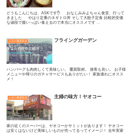
どうもこんにちは、ASKです✋️ おなじみみよちゃん食堂、行って
きました やはり定番のネギトロ丼 そして大餃子定食 比較的安価
な値段で腹いっぱい食えるので本当にオススメです ...
フライングガーデン
お店の覆面取材
ハンバーグも肉肉しくて美味しい。 覆面取材。 接客も良い。 お子様
メニューや帰りのガチャサービスもありがたい！ 家族連れにオスス
メ！
主婦の味方！ヤオコー
お店の覆面取材
家の近くのスーパーは、ヤオコーかサミットがあります！ ヤオコー
は安くはないけど美味しいものが売ってるってイメージ！ 去年実家