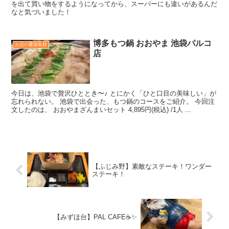
を出て買い物をするようになってから、スーパーにも違いがあるんだ
なと気づいました！
博多もつ鍋 おおやま 池袋パルコ
お店の覆面取材
店
今日は、池袋で贅沢ひととき〜♪ とにかく「ひと口目の美味しい」が
忘れられない。 池袋で出会った、もつ鍋のコースをご紹介。 今回注
文したのは、 おおやまざんまいセット 4,895円(税込) /1人 ...
【ふじみ野】素敵なステーキ！ワンダー
ステーキ！
【みずほ台】PAL CAFE☕✨