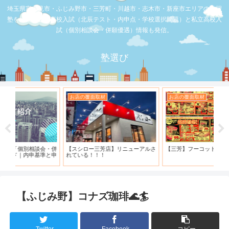
埼玉県富士見市・ふじみ野市・三芳町・川越市・志木市・新座市エリアの学習
塾を比較。公立高校入試（北辰テスト・内申点・学校選択問題）と私立高校入
試（個別相談会・併願優遇）情報も発信。
塾選び
お店の覆面取材
お店の覆面取材
お
・併
【スシロー三芳店】リニューアルさ
【三芳】フーコット
何
と申
れている！！！
「
【ふじみ野】コナズ珈琲🌊🏄