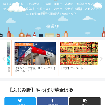
埼玉県富士見市・ふじみ野市・三芳町・川越市・志木市・新座市エリアの学習
塾を比較。公立高校入試（北辰テスト・内申点・学校選択問題）と私立高校入
試（個別相談会・併願優遇）情報も発信。
塾選び
お店の覆面取材
お店の覆面取材
お
・併
【スシロー三芳店】リニューアルさ
【三芳】フーコット
何
と申
れている！！！
「
【ふじみ野】やっぱり華金は🍻