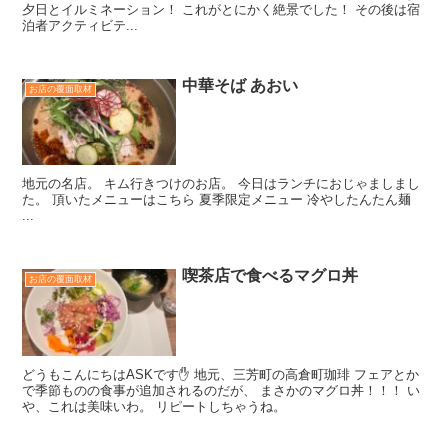
夕日とイルミネーション！ これがとにかく絶景でした！ その後は宿
泊者アクティビテ...
中華そば あおい
お店の覆面取材
地元の名店。 キム行きつけのお店。 今日はランチにおじゃましまし
た。 頂いたメニューはこちら 夏季限定メニュー 冷やしたんたん麺
...
喫茶店で食べるマグロ丼
お店の覆面取材
どうもこんにちはASKです✋ 地元、三芳町の高倉町珈琲 フェアとか
で季節ものの食事が追加されるのだが、 まさかのマグロ丼！！！ い
や、これは美味いわ。 リピートしちゃうね。