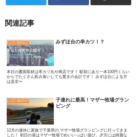
関連記事
みずほ台の串カツ！？
お店の覆面取材
本日の覆面取材は串カツ丸や商店です！ 駅前にあり一本100円くらい
からでたくさん飲み食いしても驚きの会計です！ みずほ台による方
は是非〜
子連れに最高！マザー牧場グラン
お店の覆面取材
ピング
12月の連休に家族で千葉県の マザー牧場グランピングに行ってきま
した！ 初日の昼はマザー牧場でめいいっぱい遊び、夕方には綺麗な