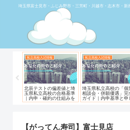
埼玉県富士見市・ふじみ野市・三芳町・川越市・志木市・新
お店の覆面取材
お店の覆面取材
堂】優し
【トナリエふじみ野】ワ
【新座】日曜ロピア寿
ェ
ンダーステーキ🥩😋
【がってん寿司】富士見店