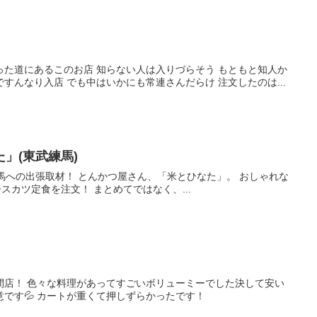
った道にあるこのお店 知らない人は入りづらそう もともと知人か
すんなり入店 でも中はいかにも常連さんだらけ 注文したのは...
」(東武練馬)
馬への出張取材！ とんかつ屋さん、「米とひなた」。 おしゃれな
ツ定食を注文！ まとめてではなく、...
間店！ 色々な料理があってすごいボリューミーでした決して安い
です💦 カートが重くて押しずらかったです！