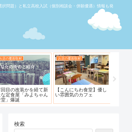
選択問題）と私立高校入試（個別相談会・併願優遇）情報も発
お店の覆面取材
お店の覆面取材
お店の覆
【ふじみ野】素敵なステ
ハンバーグ工房 川越新河
海鮮居
ーキ！ワンダーステー
岸店
キ！
検索