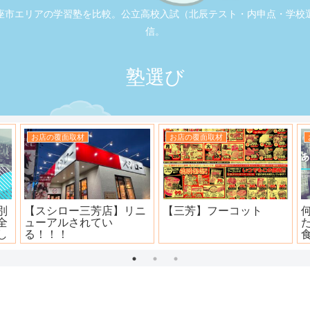
座市エリアの学習塾を比較。公立高校入試（北辰テスト・内申点・学校
信。
塾選び
お店の覆面取材
お店の覆面取材
司
大衆焼肉ホール ニュー宝
地元本格寿司屋。おり
島
田。