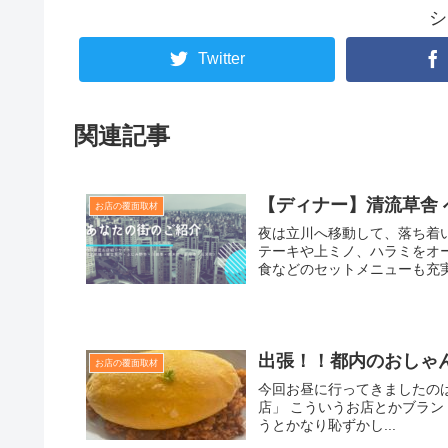
シ
Twitter
関連記事
【ディナー】清流草舎
お店の覆面取材
夜は立川へ移動して、落ち着
テーキや上ミノ、ハラミをオ
食などのセットメニューも充実
出張！！都内のおしゃ
お店の覆面取材
今回お昼に行ってきましたのは 本
店」 こういうお店とかブラン
うとかなり恥ずかし...