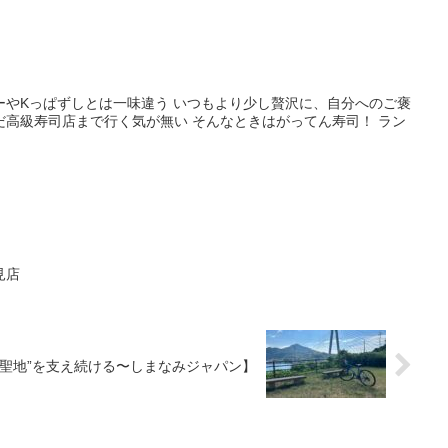
ーやKっぱずしとは一味違う いつもより少し贅沢に、自分へのご褒
だ高級寿司店まで行く気が無い そんなときはがってん寿司！ ラン
見店
”聖地”を支え続ける〜しまなみジャパン】