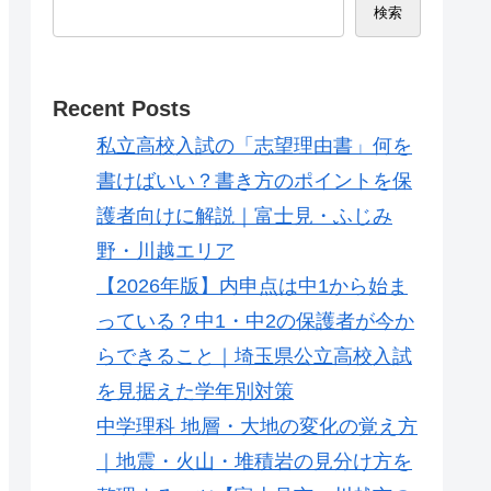
検索
Recent Posts
私立高校入試の「志望理由書」何を
書けばいい？書き方のポイントを保
護者向けに解説｜富士見・ふじみ
野・川越エリア
【2026年版】内申点は中1から始ま
っている？中1・中2の保護者が今か
らできること｜埼玉県公立高校入試
を見据えた学年別対策
中学理科 地層・大地の変化の覚え方
｜地震・火山・堆積岩の見分け方を