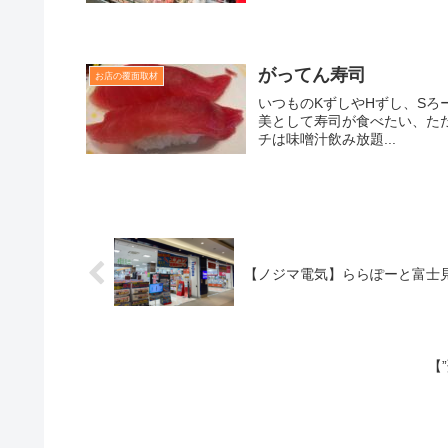
がってん寿司
お店の覆面取材
いつものKずしやHずし、Sろ
美として寿司が食べたい、た
チは味噌汁飲み放題...
【ノジマ電気】ららぽーと富士
【