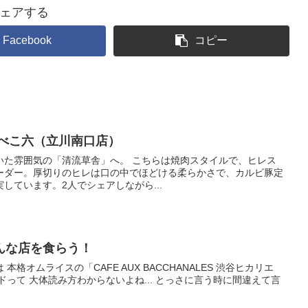
ェアする
Facebook
コピー
 べこ六（立川南口店）
いた雰囲気の「清流草舎」へ。 こちらは焼肉スタイルで、ヒレス
ーダー。厚切りのヒレは口の中でほどける柔らかさで、カルビ豚定
しています。2人でシェアしながら...
んな店を食らう！
格オムライスの「CAFE AUX BACCHANALES 渋谷ヒカリエ
ドって 大体読み方わからないよね... とっさに言う時に間違えて言