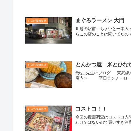
まぐろラーメン 大門
お店の覆面取材
川越の駅前、ちょいと一本入
らこの店のことは聞いてたので
とんかつ屋「米とひなた
お店の覆面取材
#ぬま先生のブログ 東武練
店内✨ 平日ランチーロースカ
コストコ！！
お店の覆面取材
今回の覆面調査はコストコ入
わけではないので買いすぎ注意