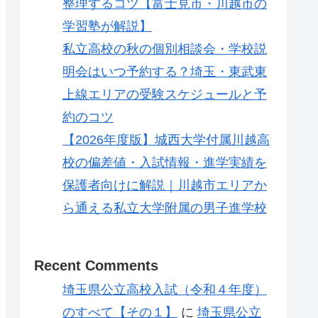
整理するコツ【富士見市・川越市の
学習塾が解説】
私立高校の秋の個別相談会・学校説
明会はいつ予約する？埼玉・東武東
上線エリアの受験スケジュールと予
約のコツ
【2026年度版】城西大学付属川越高
校の偏差値・入試情報・進学実績を
保護者向けに解説｜川越市エリアか
ら通える私立大学附属の男子進学校
Recent Comments
埼玉県公立高校入試（令和４年度）
のすべて【その１】
に
埼玉県公立