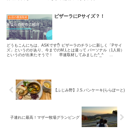
ピザーラにPサイズ？！
お店の覆面取材
どうもこんにちは、ASKです✋ ピザーラのチラシに新しく「Pサイ
ズ」というのがあり、今までのM,Lとは違って パーソナル（1人前）
というのが出来たそうで！ 早速取材してみました^_^ ...
【ふじみ野】J.S.パンケーキ(ららぽーと)
子連れに最高！マザー牧場グランピング