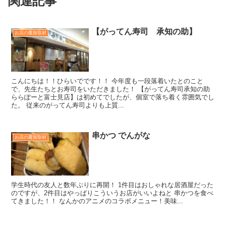
関連記事
【がってん寿司 承知の助】
お店の覆面取材
こんにちは！！ひらいでです！！ 今年度も一段落着いたとのこと
で、先生たちとお寿司をいただきました！ 【がってん寿司承知の助
ららぽーと富士見店】は初めてでしたが、個室で落ち着く雰囲気でし
た。 従来のがってん寿司よりも上質...
串かつ でんがな
お店の覆面取材
学生時代の友人と数年ぶりに再開！ 1件目はおしゃれな居酒屋だった
のですが、2件目はやっぱりこういうお店がいいよねと 串かつを食べ
てきました！！ なんかのアニメのコラボメニュー！美味...