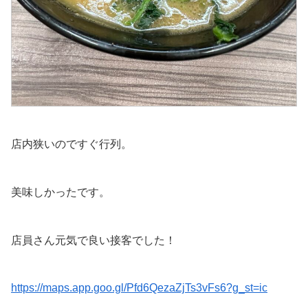
店内狭いのですぐ行列。
美味しかったです。
店員さん元気で良い接客でした！
https://maps.app.goo.gl/Pfd6QezaZjTs3vFs6?g_st=ic