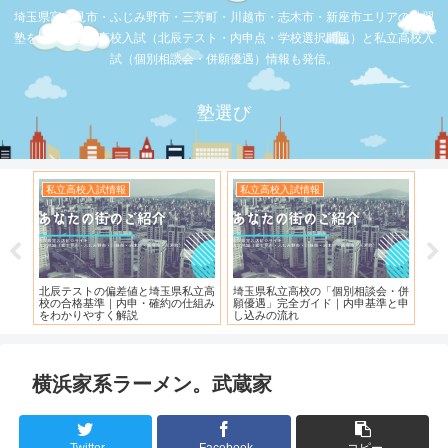
埼玉県富士見市・ふじみ野市・三芳町・川越市・志木市・新座市エリアの学習
塾を比較。公立高校入試（北辰テスト・内申点・学校選択問題）と私立高校入
試（個別相談会・併願優遇）情報も発信。
塾選び
私立高校入試情報
お店の覆面取材
県私立高
埼玉県私立高校の「個別相談会・併
【スシロー三芳店】リニューアルさ
の仕組み
願優遇」完全ガイド｜内申基準と申
れている！！！
し込みの流れ
横浜家系ラーメン。武蔵家