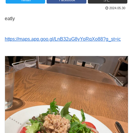
Twitter
Facebook
コピー
2024.05.30
eatly
https://maps.app.goo.gl/LnB32uG8yYoRqXo88?g_st=ic