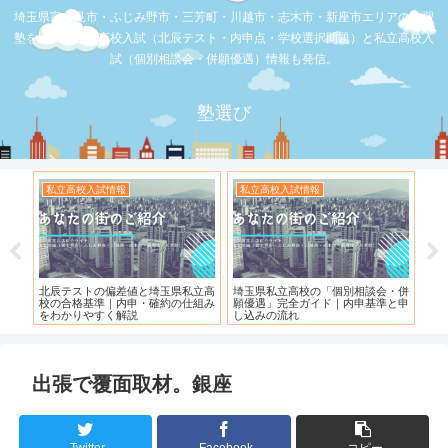
埼玉県富士見市・ふじみ野市・三芳町・川越市・志木市・新座市エリアの学習
塾を比較。公立高校入試（北辰テスト・内申点・学校選択問題）と私立高校入
試（個別相談会・併願優遇）情報も発信。
塾選び
私立高校入試情報
お店の覆面取材
と埼玉県私立高
埼玉県私立高校の「個別相談会・併
【スシロー三芳店】リニューアル
・確約の仕組み
願優遇」完全ガイド｜内申基準と申
れている！！！
し込みの流れ
出張で覆面取材。銀座