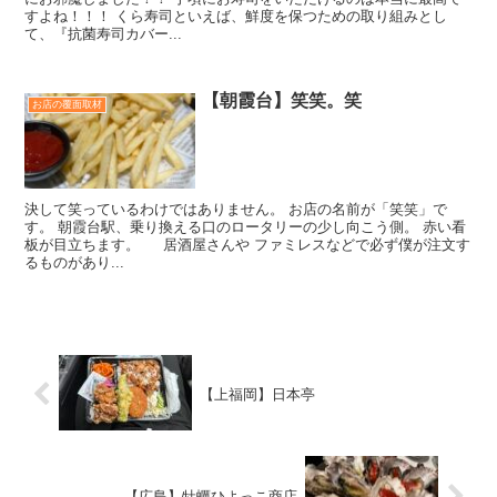
すよね！！！ くら寿司といえば、鮮度を保つための取り組みとし
て、『抗菌寿司カバー...
【朝霞台】笑笑。笑
お店の覆面取材
決して笑っているわけではありません。 お店の名前が「笑笑」で
す。 朝霞台駅、乗り換える口のロータリーの少し向こう側。 赤い看
板が目立ちます。 居酒屋さんや ファミレスなどで必ず僕が注文す
るものがあり...
【上福岡】日本亭
【広島】牡蠣ひよっこ商店