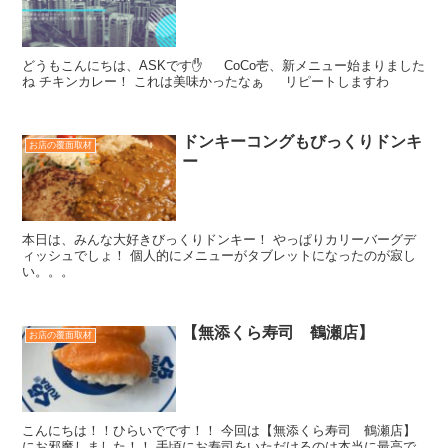
どうもこんにちは、ASKです✋ CoCo壱、新メニュー始まりました
ね チキンカレー！ これは美味かったなぁ リピートしますわ
ドンキーコングもびっくりドンキ
お店の覆面取材
ー
本日は、みんな大好きびっくりドンキー！ やっぱりカリーバーグデ
ィッシュでしょ！ 個人的にメニューがタブレットになったのが寂し
い。。。
【無添くら寿司 鶴瀬店】
お店の覆面取材
こんにちは！！ひらいでです！！ 今回は【無添くら寿司 鶴瀬店】
にお邪魔しました！！ 手頃にお寿司をいただけるのは本当に最高で