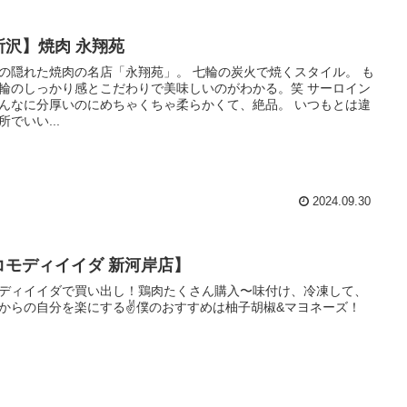
所沢】焼肉 永翔苑
の隠れた焼肉の名店「永翔苑」。 七輪の炭火で焼くスタイル。 も
輪のしっかり感とこだわりで美味しいのがわかる。笑 サーロイン
んなに分厚いのにめちゃくちゃ柔らかくて、絶品。 いつもとは違
所でいい...
2024.09.30
コモディイイダ 新河岸店】
ディイイダで買い出し！鶏肉たくさん購入〜味付け、冷凍して、
からの自分を楽にする✌️僕のおすすめは柚子胡椒&マヨネーズ！