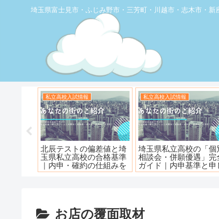
埼玉県富士見市・ふじみ野市・三芳町・川越市・志木市・新
お店の覆面取材
お店の覆面取材
堂】優し
【トナリエふじみ野】ワ
【新座】日曜ロピア寿
ェ
ンダーステーキ🥩😋
お店の覆面取材