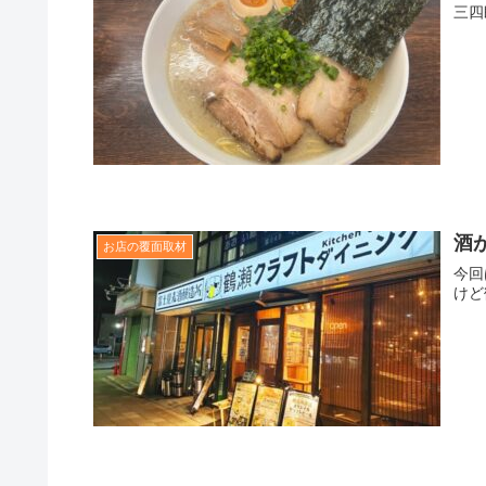
三四
酒
お店の覆面取材
今回
けど