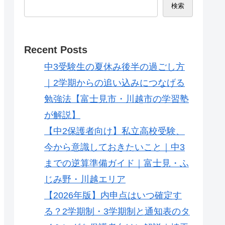
検索
Recent Posts
中3受験生の夏休み後半の過ごし方
｜2学期からの追い込みにつなげる
勉強法【富士見市・川越市の学習塾
が解説】
【中2保護者向け】私立高校受験、
今から意識しておきたいこと｜中3
までの逆算準備ガイド｜富士見・ふ
じみ野・川越エリア
【2026年版】内申点はいつ確定す
る？2学期制・3学期制と通知表のタ