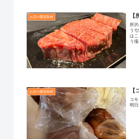
【
お店の覆面取材
所沢
う七
はこ
う場
【
お店の覆面取材
コモ
明日