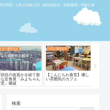
選択問題）と私立高校入試（個別相談会・併願優遇）情報も発
お店の覆面取材
お店の覆面取材
お店の覆
【ふじみ野】素敵なステ
ハンバーグ工房 川越新河
海鮮居酒
ーキ！ワンダーステー
岸店
キ！
検索