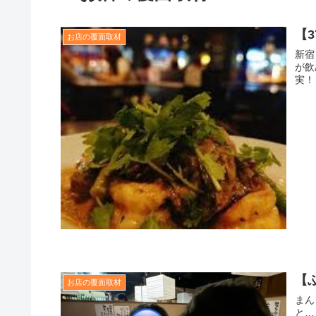
【
お店の覆面取材
新宿
が飲
実！
【
お店の覆面取材
まん
と