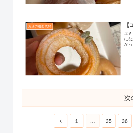
【
お店の覆面取材
エミ
にな
かっ
次
1
…
35
36