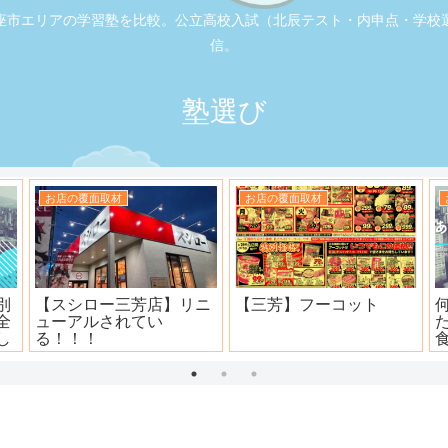
座市エリアの学習塾を比較。公立高校入試（北辰テスト・内申点・学校
信。
塾選び
お店の覆面取材
お店の覆面取材
司
大衆焼肉ホール ニュー宝
地元本格寿司屋。おり
島
田。