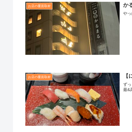
か
お店の覆面取材
やっ
【
お店の覆面取材
ずっ
最&