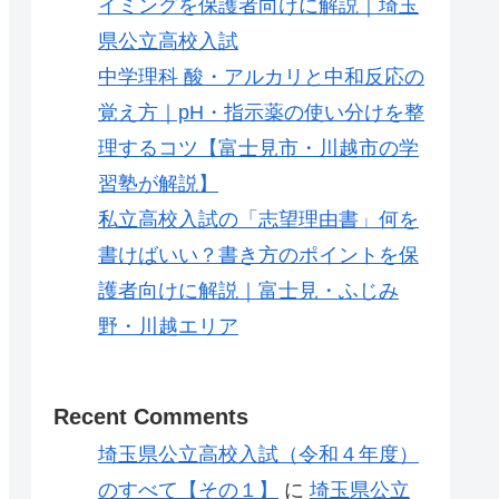
イミングを保護者向けに解説｜埼玉
県公立高校入試
中学理科 酸・アルカリと中和反応の
覚え方｜pH・指示薬の使い分けを整
理するコツ【富士見市・川越市の学
習塾が解説】
私立高校入試の「志望理由書」何を
書けばいい？書き方のポイントを保
護者向けに解説｜富士見・ふじみ
野・川越エリア
Recent Comments
埼玉県公立高校入試（令和４年度）
のすべて【その１】
に
埼玉県公立