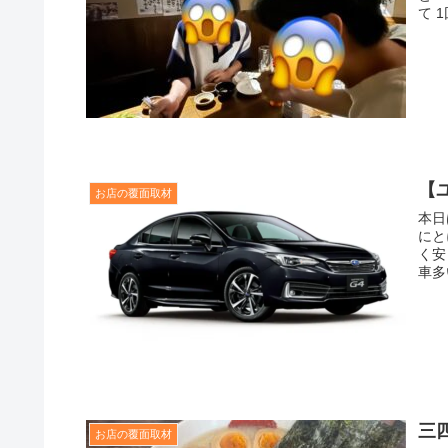
て 1
【
お店の覆面取材
本日
にと
く安
車多
三
お店の覆面取材