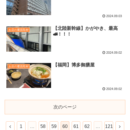
2024.09.03
【北陸新幹線】かがやき、最高
お店の覆面取材
🚅！！！
2024.09.02
【福岡】博多御膳屋
お店の覆面取材
2024.09.02
次のページ
1
…
58
59
60
61
62
…
121