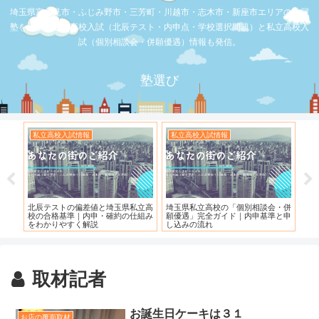
埼玉県富士見市・ふじみ野市・三芳町・川越市・志木市・新座市エリアの学習
塾を比較。公立高校入試（北辰テスト・内申点・学校選択問題）と私立高校入
試（個別相談会・併願優遇）情報も発信。
塾選び
私立高校入試情報
私立高校入試情報
お
度）
北辰テストの偏差値と埼玉県私立高
埼玉県私立高校の「個別相談会・併
【
校の合格基準｜内申・確約の仕組み
願優遇」完全ガイド｜内申基準と申
れ
をわかりやすく解説
し込みの流れ
取材記者
お誕生日ケーキは３１
お店の覆面取材