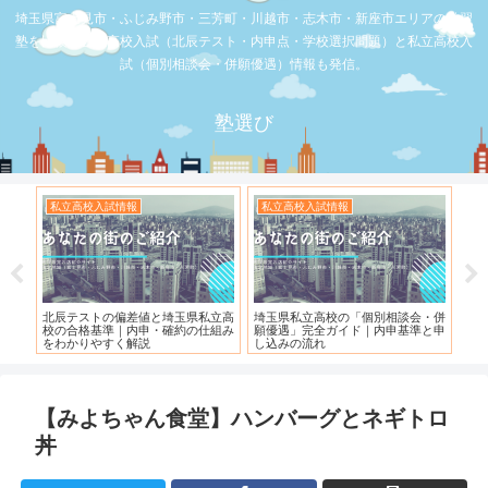
埼玉県富士見市・ふじみ野市・三芳町・川越市・志木市・新座市エリアの学習
塾を比較。公立高校入試（北辰テスト・内申点・学校選択問題）と私立高校入
試（個別相談会・併願優遇）情報も発信。
塾選び
お店の覆面取材
お店の覆面取材
お
・併
【スシロー三芳店】リニューアルさ
【三芳】フーコット
何
と申
れている！！！
「
【みよちゃん食堂】ハンバーグとネギトロ
丼