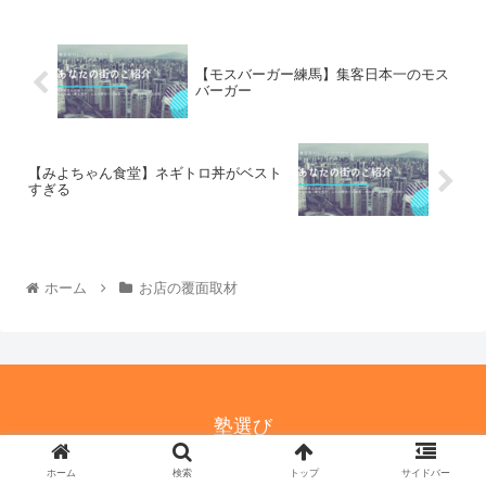
【モスバーガー練馬】集客日本一のモス
バーガー
【みよちゃん食堂】ネギトロ丼がベスト
すぎる
ホーム
お店の覆面取材
塾選び
© 2021-2026 塾選び.
ホーム
検索
トップ
サイドバー