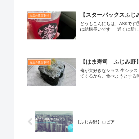
【スターバックスふじ
お店の覆面取材
どうもこんにちは、ASKで
は結構長いです 近くに新し
【はま寿司 ふじみ野
お店の覆面取材
俺が大好きなシラス 生シラ
てくるから、食べようとする
【ふじみ野】ロピア