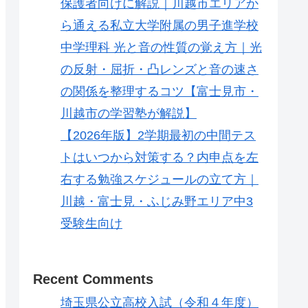
保護者向けに解説｜川越市エリアか
ら通える私立大学附属の男子進学校
中学理科 光と音の性質の覚え方｜光
の反射・屈折・凸レンズと音の速さ
の関係を整理するコツ【富士見市・
川越市の学習塾が解説】
【2026年版】2学期最初の中間テス
トはいつから対策する？内申点を左
右する勉強スケジュールの立て方｜
川越・富士見・ふじみ野エリア中3
受験生向け
Recent Comments
埼玉県公立高校入試（令和４年度）