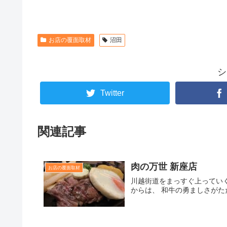
お店の覆面取材
沼田
シ
Twitter
関連記事
肉の万世 新座店
お店の覆面取材
川越街道をまっすぐ上っていく
からは、 和牛の勇ましさがただ