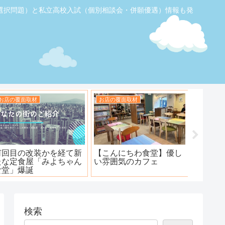
選択問題）と私立高校入試（個別相談会・併願優遇）情報も発
お店の覆面取材
お店の覆面取材
お店の覆
【ふじみ野】素敵なステ
ハンバーグ工房 川越新河
海鮮居酒
ーキ！ワンダーステー
岸店
キ！
検索