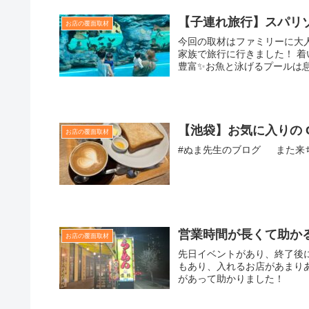
【子連れ旅行】スパリ
お店の覆面取材
今回の取材はファミリーに大人
家族で旅行に行きました！ 
豊富✨お魚と泳げるプールは息子
【池袋】お気に入りの CO
お店の覆面取材
#ぬま先生のブログ ま
営業時間が長くて助か
お店の覆面取材
先日イベントがあり、終了後
もあり、入れるお店があまり
があって助かりました！