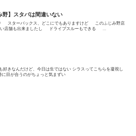
み野】スタバは間違いない
す✋️ スターバックス、どこにでもありますけど このふじみ野店
い店舗も出来ましたし ドライブスルーもできる ...
】
スも好きなんだけど、今日は生ではない シラスってこちらを凝視し
時に目が合うのがちょっと気まずい