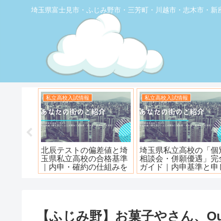
埼玉県富士見市・ふじみ野市・三芳町・川越市・志木市・新
お店の覆面取材
お店の覆面取材
堂】優し
【トナリエふじみ野】ワ
【新座】日曜ロピア寿
ェ
ンダーステーキ🥩😋
【ふじみ野】お菓子やさん、Ou