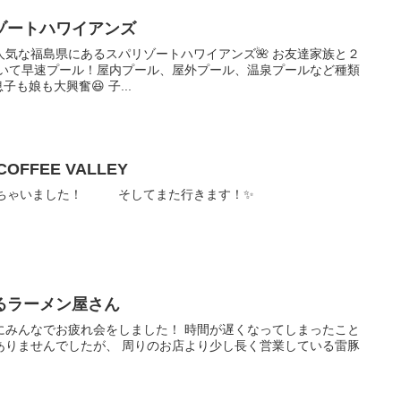
ゾートハワイアンズ
気な福島県にあるスパリゾートハワイアンズ🌺 お友達家族と２
着いて早速プール！屋内プール、屋外プール、温泉プールなど種類
も娘も大興奮😆 子...
FFEE VALLEY
た来ちゃいました！ そしてまた行きます！✨
るラーメン屋さん
にみんなでお疲れ会をしました！ 時間が遅くなってしまったこと
ありませんでしたが、 周りのお店より少し長く営業している雷豚