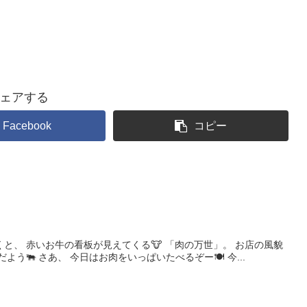
ェアする
Facebook
コピー
と、 赤いお牛の看板が見えてくる🐮 「肉の万世」。 お店の風貌
よう🐃 さあ、 今日はお肉をいっぱいたべるぞー🍽 今...