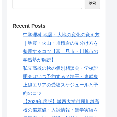
検索
Recent Posts
中学理科 地層・大地の変化の覚え方
｜地震・火山・堆積岩の見分け方を
整理するコツ【富士見市・川越市の
学習塾が解説】
私立高校の秋の個別相談会・学校説
明会はいつ予約する？埼玉・東武東
上線エリアの受験スケジュールと予
約のコツ
【2026年度版】城西大学付属川越高
校の偏差値・入試情報・進学実績を