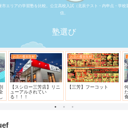
座市エリアの学習塾を比較。公立高校入試（北辰テスト・内申点・学校
信。
塾選び
お店の覆面取材
お店の覆面取材
司
大衆焼肉ホール ニュー宝
地元本格寿司屋。おり
島
田。
ef