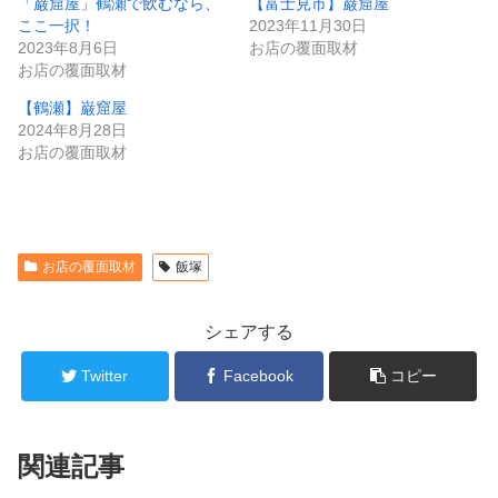
「巌窟屋」鶴瀬で飲むなら、
【富士見市】巌窟屋
ここ一択！
2023年11月30日
2023年8月6日
お店の覆面取材
お店の覆面取材
【鶴瀬】巌窟屋
2024年8月28日
お店の覆面取材
お店の覆面取材
飯塚
シェアする
Twitter
Facebook
コピー
関連記事