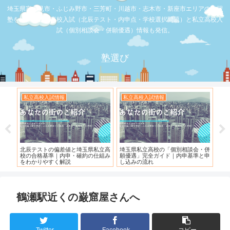
埼玉県富士見市・ふじみ野市・三芳町・川越市・志木市・新座市エリアの学習
塾を比較。公立高校入試（北辰テスト・内申点・学校選択問題）と私立高校入
試（個別相談会・併願優遇）情報も発信。
塾選び
校入試情報
私立高校入試情報
お店の覆面取材
トの偏差値と埼玉県私立高
埼玉県私立高校の「個別相談会・併
【スシロー三芳店】
基準｜内申・確約の仕組み
願優遇」完全ガイド｜内申基準と申
れている！！！
やすく解説
し込みの流れ
鶴瀬駅近くの巌窟屋さんへ