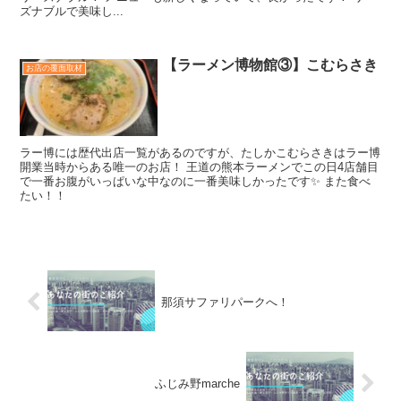
ズナブルで美味し...
【ラーメン博物館③】こむらさき
お店の覆面取材
ラー博には歴代出店一覧があるのですが、たしかこむらさきはラー博
開業当時からある唯一のお店！ 王道の熊本ラーメンでこの日4店舗目
で一番お腹がいっぱいな中なのに一番美味しかったです✨ また食べ
たい！！
那須サファリパークへ！
ふじみ野marche