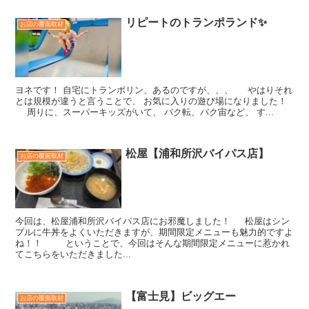
リピートのトランポランド✨
お店の覆面取材
ヨネです！ 自宅にトランポリン、あるのですが、、、 やはりそれ
とは規模が違うと言うことで、 お気に入りの遊び場になりました！
周りに、スーパーキッズがいて、 バク転、バク宙など、 す...
松屋【浦和所沢バイパス店】
お店の覆面取材
今回は、松屋浦和所沢バイパス店にお邪魔しました！ 松屋はシン
プルに牛丼をよくいただきますが、期間限定メニューも魅力的ですよ
ね！！ ということで、今回はそんな期間限定メニューに惹かれ
てこちらをいただきました...
【富士見】ビッグエー
お店の覆面取材