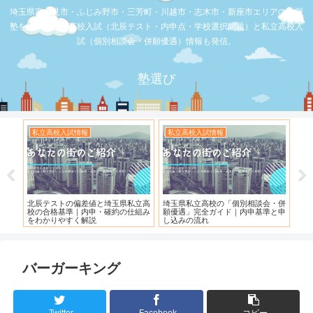
埼玉県富士見市・ふじみ野市・三芳町・川越市・志木市・新座市エリアの学習
塾を比較。公立高校入試（北辰テスト・内申点・学校選択問題）と私立高校入
試（個別相談会・併願優遇）情報も発信。
塾選び
私立高校入試情報
お店の覆面取材
と埼玉県私立高
埼玉県私立高校の「個別相談会・併
【スシロー三芳店】リニューアル
・確約の仕組み
願優遇」完全ガイド｜内申基準と申
れている！！！
し込みの流れ
バーガーキング