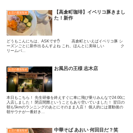
【高倉町珈琲】イベリコ豚きまし
お店の覆面取材
た！新作
どうもこんにちは、ASKです✋ 高倉町といえばイベリコ豚 シ
ーズンごとに新作出るんすよね これ、ほんとに美味しい ク
リームパ...
お風呂の王様 志木店
お店の覆面取材
本日もこちら！ 先生研修を終えすぐに車に飛び乗りみんなで24:00に
入店しました！ 閉店間際ということもあり空いていました！ 翌日の
朝も5kmのランニングのあとにそのまま入店！ 個人的には運動後の
朝サウナが一番好き...
中華そば あおい 何回目だ？笑
お店の覆面取材