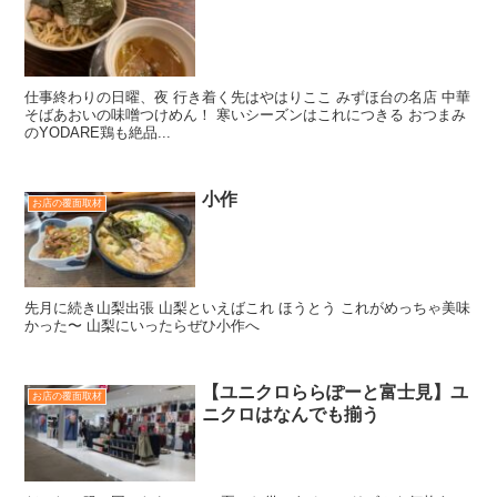
仕事終わりの日曜、夜 行き着く先はやはりここ みずほ台の名店 中華
そばあおいの味噌つけめん！ 寒いシーズンはこれにつきる おつまみ
のYODARE鶏も絶品...
小作
お店の覆面取材
先月に続き山梨出張 山梨といえばこれ ほうとう これがめっちゃ美味
かった〜 山梨にいったらぜひ小作へ
【ユニクロららぽーと富士見】ユ
お店の覆面取材
ニクロはなんでも揃う