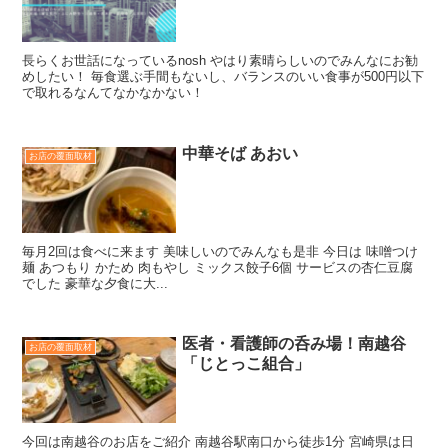
長らくお世話になっているnosh やはり素晴らしいのでみんなにお勧
めしたい！ 毎食選ぶ手間もないし、バランスのいい食事が500円以下
で取れるなんてなかなかない！
中華そば あおい
お店の覆面取材
毎月2回は食べに来ます 美味しいのでみんなも是非 今日は 味噌つけ
麺 あつもり かため 肉もやし ミックス餃子6個 サービスの杏仁豆腐
でした 豪華な夕食に大...
医者・看護師の呑み場！南越谷
お店の覆面取材
「じとっこ組合」
今回は南越谷のお店をご紹介 南越谷駅南口から徒歩1分 宮崎県は日