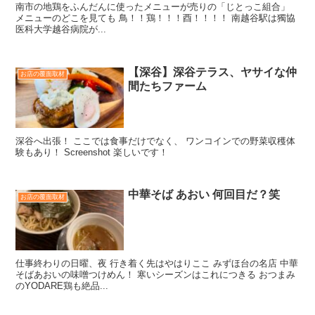
南市の地鶏をふんだんに使ったメニューが売りの「じとっこ組合」
メニューのどこを見ても 鳥！！鶏！！！酉！！！！ 南越谷駅は獨協
医科大学越谷病院が...
【深谷】深谷テラス、ヤサイな仲
お店の覆面取材
間たちファーム
深谷へ出張！ ここでは食事だけでなく、 ワンコインでの野菜収穫体
験もあり！ Screenshot 楽しいです！
中華そば あおい 何回目だ？笑
お店の覆面取材
仕事終わりの日曜、夜 行き着く先はやはりここ みずほ台の名店 中華
そばあおいの味噌つけめん！ 寒いシーズンはこれにつきる おつまみ
のYODARE鶏も絶品...