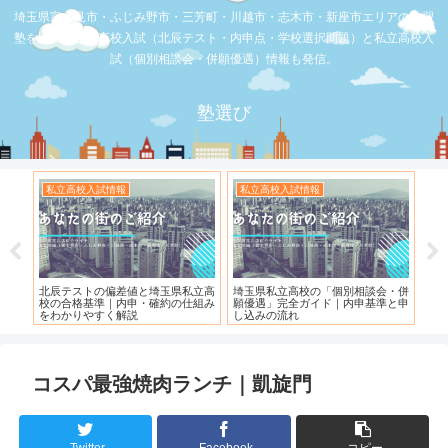
埼玉県富士見市・ふじみ野市・三芳町・川越市・志木市・新座市エリアの学習
塾を比較。公立高校入試（北辰テスト・内申点・学校選択問題）と私立高校入
試（個別相談会・併願優遇）情報も発信。
塾選び
私立高校入試情報
私立高校入試情報
お
度）
北辰テストの偏差値と埼玉県私立高
埼玉県私立高校の「個別相談会・併
【
校の合格基準｜内申・確約の仕組み
願優遇」完全ガイド｜内申基準と申
れ
をわかりやすく解説
し込みの流れ
コスパ最強焼肉ランチ｜凱旋門