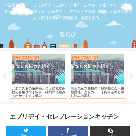
埼玉県富士見市・ふじみ野市・三芳町・川越市・志木市・新座市エリアの学習
塾を比較。公立高校入試（北辰テスト・内申点・学校選択問題）と私立高校入
試（個別相談会・併願優遇）情報も発信。
塾選び
私立高校入試情報
お店の覆面取材
お店の覆面取
玉県私立高校の「個別相談会・併
【スシロー三芳店】リニューアルさ
【三芳】フー
優遇」完全ガイド｜内申基準と申
れている！！！
込みの流れ
エブリデイ・セレブレーションキッチン