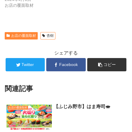
お店の覆面取材
お店の覆面取材
杏樹
シェアする
Twitter
Facebook
コピー
関連記事
【ふじみ野市】はま寿司🍣
お店の覆面取材