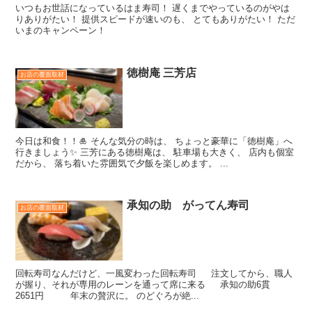
いつもお世話になっているはま寿司！ 遅くまでやっているのがやは
りありがたい！ 提供スピードが速いのも、 とてもありがたい！ ただ
いまのキャンペーン！
徳樹庵 三芳店
お店の覆面取材
今日は和食！！🎍 そんな気分の時は、 ちょっと豪華に「徳樹庵」へ
行きましょう✨ 三芳にある徳樹庵は、 駐車場も大きく、 店内も個室
だから、 落ち着いた雰囲気で夕飯を楽しめます。 ...
承知の助 がってん寿司
お店の覆面取材
回転寿司なんだけど、一風変わった回転寿司 注文してから、職人
が握り、それが専用のレーンを通って席に来る 承知の助6貫
2651円 年末の贅沢に。 のどぐろが絶...