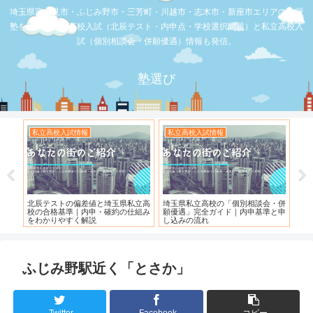
埼玉県富士見市・ふじみ野市・三芳町・川越市・志木市・新座市エリアの学習
塾を比較。公立高校入試（北辰テスト・内申点・学校選択問題）と私立高校入
試（個別相談会・併願優遇）情報も発信。
塾選び
情報
私立高校入試情報
お店の覆面取材
偏差値と埼玉県私立高
埼玉県私立高校の「個別相談会・併
【スシロー三芳店】リニュ
｜内申・確約の仕組み
願優遇」完全ガイド｜内申基準と申
れている！！！
く解説
し込みの流れ
ふじみ野駅近く「とさか」