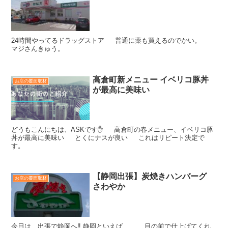
24時間やってるドラッグストア 普通に薬も買えるのでかい。
マジさんきゅう。
高倉町新メニュー イベリコ豚丼
お店の覆面取材
が最高に美味い
どうもこんにちは、ASKです✋ 高倉町の春メニュー、イベリコ豚
丼が最高に美味い とくにナスが良い これはリピート決定で
す。
【静岡出張】炭焼きハンバーグ
お店の覆面取材
さわやか
今日は、出張で静岡へ‼️ 静岡といえば、、、 目の前で仕上げてくれ