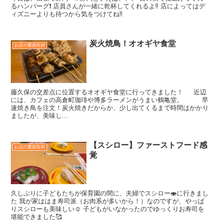
るハンバーグ❗️ 店員さんが一緒に乾杯してくれるよ‼️ 店によってはデ
ィズニーよりも待つから気をつけてね‼️
炭火焼鳥！オオギヤ食堂
お店の覆面取材
藤久保の交差点に位置するオオギヤ食堂に行ってきました！ 近辺
には、カフェの高倉町珈琲や博多ラーメンがうまい鶴亀堂。 早
速焼き鳥を注文！炭火焼きだからか、少し出てくるまで時間はかかり
ましたが、美味し...
【スシロー】ファーストフード感
お店の覆面取材
覚
久しぶりに子どもたちが保育園の間に、夫婦でスシロー🍣に行きまし
た 我が家ははま寿司派（お肉系が多いから！）なのですが、やっぱ
りスシローも美味しい☺️ 子どもがいなかったのでゆっくりお寿司を
堪能できました🥰