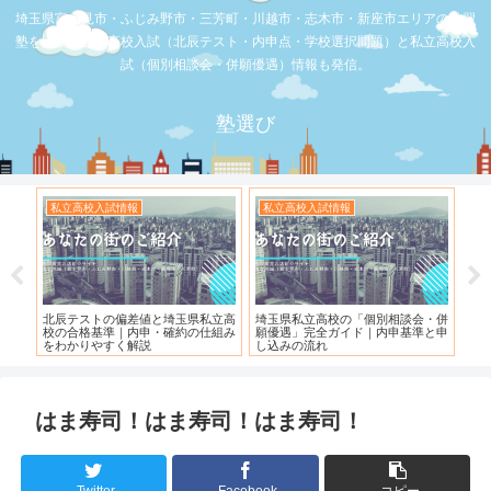
埼玉県富士見市・ふじみ野市・三芳町・川越市・志木市・新座市エリアの学習
塾を比較。公立高校入試（北辰テスト・内申点・学校選択問題）と私立高校入
試（個別相談会・併願優遇）情報も発信。
塾選び
私立高校入試情報
お店の覆面取材
県私立高
埼玉県私立高校の「個別相談会・併
【スシロー三芳店】リニューアルさ
の仕組み
願優遇」完全ガイド｜内申基準と申
れている！！！
し込みの流れ
はま寿司！はま寿司！はま寿司！