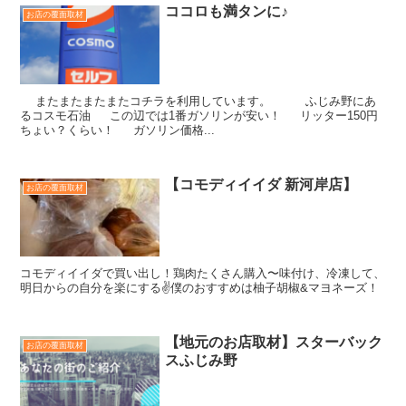
ココロも満タンに♪
お店の覆面取材
またまたまたまたコチラを利用しています。 ふじみ野にあ
るコスモ石油 この辺では1番ガソリンが安い！ リッター150円
ちょい？くらい！ ガソリン価格...
【コモディイイダ 新河岸店】
お店の覆面取材
コモディイイダで買い出し！鶏肉たくさん購入〜味付け、冷凍して、
明日からの自分を楽にする✌️僕のおすすめは柚子胡椒&マヨネーズ！
【地元のお店取材】スターバック
お店の覆面取材
スふじみ野