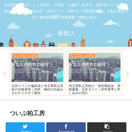
埼玉県富士見市・ふじみ野市・三芳町・川越市・志木市・新座市エリアの学習
塾を比較。公立高校入試（北辰テスト・内申点・学校選択問題）と私立高校入
試（個別相談会・併願優遇）情報も発信。
塾選び
お店の覆面取材
お店の覆面取材
相談会・併
【スシロー三芳店】リニューアルさ
【三芳】フーコット
申基準と申
れている！！！
ついぶ柏工房