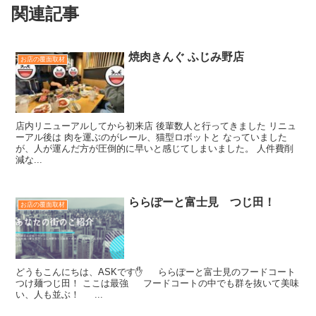
関連記事
焼肉きんぐ ふじみ野店
お店の覆面取材
店内リニューアルしてから初来店 後輩数人と行ってきました リニュ
ーアル後は 肉を運ぶのがレール、猫型ロボットと なっていました
が、人が運んだ方が圧倒的に早いと感じてしまいました。 人件費削
減な...
ららぽーと富士見 つじ田！
お店の覆面取材
どうもこんにちは、ASKです✋ ららぽーと富士見のフードコート
つけ麺つじ田！ ここは最強 フードコートの中でも群を抜いて美味
い、人も並ぶ！ ...