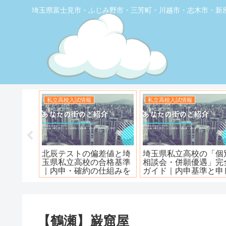
埼玉県富士見市・ふじみ野市・三芳町・川越市・志木市・新
お店の覆面取材
お店の覆面取材
堂】優し
【トナリエふじみ野】ワ
【新座】日曜ロピア寿
ェ
ンダーステーキ🥩😋
【鶴瀬】巌窟屋