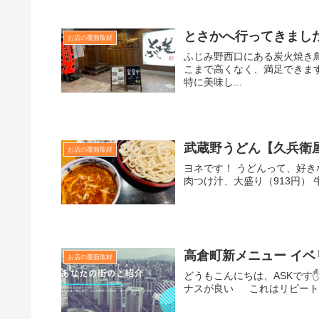
とさかへ行ってきまし
お店の覆面取材
ふじみ野西口にある炭火焼き
こまで高くなく、満足できます
特に美味し...
武蔵野うどん【久兵衛
お店の覆面取材
ヨネです！ うどんって、好
肉つけ汁、大盛り（913円） 
高倉町新メニュー イ
お店の覆面取材
どうもこんにちは、ASKで
ナスが良い これはリピート