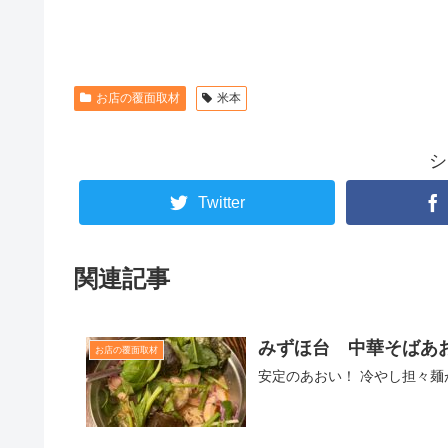
お店の覆面取材
米本
シ
Twitter
関連記事
みずほ台 中華そばあ
お店の覆面取材
安定のあおい！ 冷やし担々麺