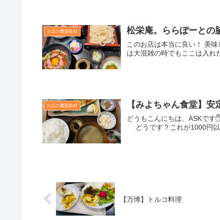
松栄庵。ららぽーとの
お店の覆面取材
このお店は本当に良い！ 美
は大混雑の時でもここは入れ
【みよちゃん食堂】安
お店の覆面取材
どうもこんにちは、ASKです
どうです？これが1000円以
【万博】トルコ料理