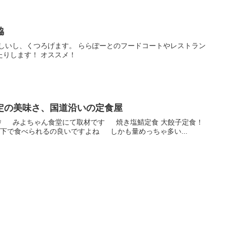
脇
味しいし、くつろげます。 ららぽーとのフードコートやレストラン
たりします！ オススメ！
定の美味さ、国道沿いの定食屋
✋️ みよちゃん食堂にて取材です 焼き塩鯖定食 大餃子定食！
下で食べられるの良いですよね しかも量めっちゃ多い...