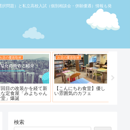
選択問題）と私立高校入試（個別相談会・併願優遇）情報も発
お店の覆面取材
お店の覆面取材
お店の覆
【ふじみ野】素敵なステ
ハンバーグ工房 川越新河
海鮮居酒
ーキ！ワンダーステー
岸店
キ！
検索