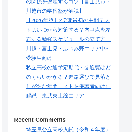
の関係を整理するコツ【富士見市・
川越市の学習塾が解説】
【2026年版】2学期最初の中間テス
トはいつから対策する？内申点を左
右する勉強スケジュールの立て方｜
川越・富士見・ふじみ野エリア中3
受験生向け
私立高校の通学定期代・交通費はど
のくらいかかる？進路選びで見落と
しがちな年間コストを保護者向けに
解説｜東武東上線エリア
Recent Comments
埼玉県公立高校入試（令和４年度）