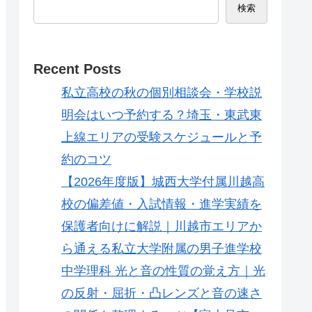
検索
Recent Posts
私立高校の秋の個別相談会・学校説
明会はいつ予約する？埼玉・東武東
上線エリアの受験スケジュールと予
約のコツ
【2026年度版】城西大学付属川越高
校の偏差値・入試情報・進学実績を
保護者向けに解説｜川越市エリアか
ら通える私立大学附属の男子進学校
中学理科 光と音の性質の覚え方｜光
の反射・屈折・凸レンズと音の速さ