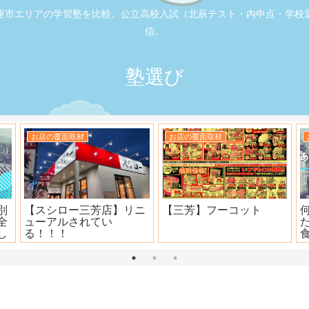
座市エリアの学習塾を比較。公立高校入試（北辰テスト・内申点・学校
信。
塾選び
お店の覆面取材
お店の覆面取材
司
大衆焼肉ホール ニュー宝
地元本格寿司屋。おり
島
田。