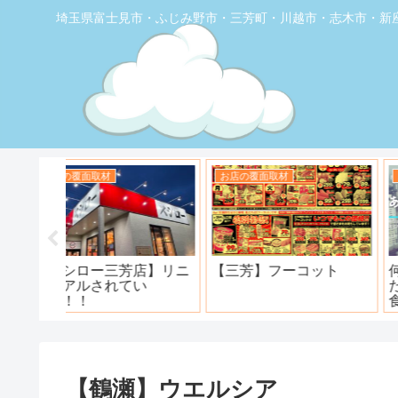
埼玉県富士見市・ふじみ野市・三芳町・川越市・志木市・新
お店の覆面取材
お店の覆面取材
堂】優し
【トナリエふじみ野】ワ
【新座】日曜ロピア寿
ェ
ンダーステーキ🥩😋
【鶴瀬】ウエルシア