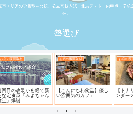
座市エリアの学習塾を比較。公立高校入試（北辰テスト・内申点・学校
信。
塾選び
お店の覆面取材
お店の覆面取材
司
大衆焼肉ホール ニュー宝
地元本格寿司屋。おり
島
田。