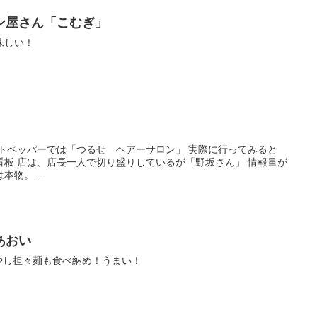
ン屋さん「こむぎ」
味しい！
トペッパーでは「つるせ ヘアーサロン」 実際に行ってみると
看板 店は、店長一人で切り盛りしているが「野坂さん」 情報量が
物。 ...
あおい
冷やし担々麺も食べ納め！うまい！