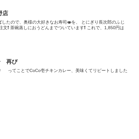
野店
したので、奥様の大好きなお寿司🍣を、 とにぎり長次郎のふじ
❗️ 茶碗蒸しにおうどんまでついています❗️ これで、1,850円は
ー 再び
✋ ってことでCoCo壱チキンカレー、美味くてリピートしました