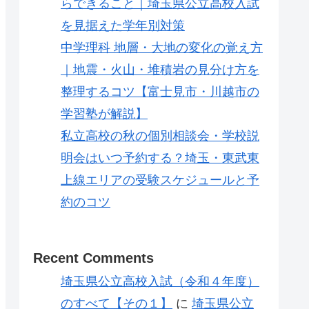
らできること｜埼玉県公立高校入試
を見据えた学年別対策
中学理科 地層・大地の変化の覚え方
｜地震・火山・堆積岩の見分け方を
整理するコツ【富士見市・川越市の
学習塾が解説】
私立高校の秋の個別相談会・学校説
明会はいつ予約する？埼玉・東武東
上線エリアの受験スケジュールと予
約のコツ
Recent Comments
埼玉県公立高校入試（令和４年度）
のすべて【その１】
に
埼玉県公立