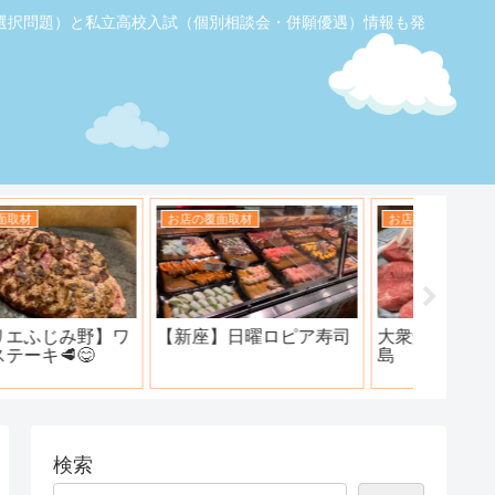
選択問題）と私立高校入試（個別相談会・併願優遇）情報も発
お店の覆面取材
お店の覆面取材
お店の覆
【ふじみ野】素敵なステ
ハンバーグ工房 川越新河
海鮮居酒
ーキ！ワンダーステー
岸店
キ！
検索