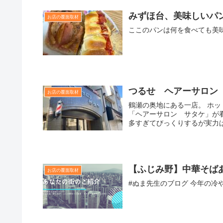
みずほ台、美味しいパ
お店の覆面取材
ここのパンは何を食べても美
つるせ ヘアーサロン
お店の覆面取材
鶴瀬の奥地にある一店。 ホッ
「ヘアーサロン サタケ」が
多すぎてびっくりするが実力は本
【ふじみ野】中華そば
お店の覆面取材
#ぬま先生のブログ 今年の