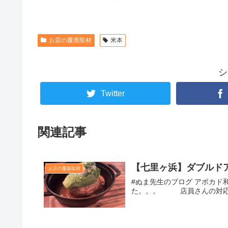
お店の覆面取材
米本
シ
Twitter
関連記事
【七里ヶ浜】ダブルド
お店の覆面取材
#ぬま先生のブログ アボカ
た。。。 店員さんの対応は