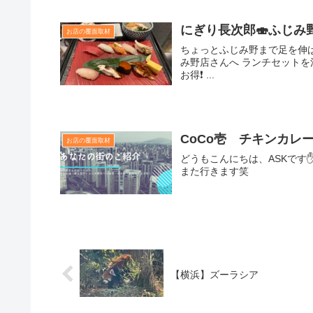
にぎり長次郎🍣ふじみ
お店の覆面取材
ちょっとふじみ野まで足を伸ば
み野店さんへ ランチセットを注文
お得❗️ ...
CoCo壱 チキンカレ
お店の覆面取材
どうもこんにちは、ASKです
また行きます笑
【横浜】ズーラシア