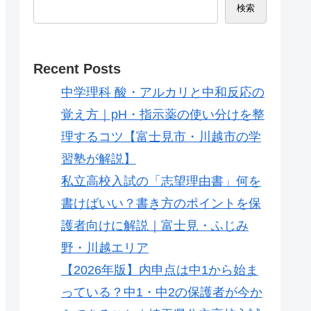
検索
Recent Posts
中学理科 酸・アルカリと中和反応の
覚え方｜pH・指示薬の使い分けを整
理するコツ【富士見市・川越市の学
習塾が解説】
私立高校入試の「志望理由書」何を
書けばいい？書き方のポイントを保
護者向けに解説｜富士見・ふじみ
野・川越エリア
【2026年版】内申点は中1から始ま
っている？中1・中2の保護者が今か