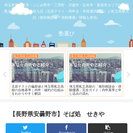
埼玉県富士見市・ふじみ野市・三芳町・川越市・志木市・新座市エリアの学習
塾を比較。公立高校入試（北辰テスト・内申点・学校選択問題）と私立高校入
試（個別相談会・併願優遇）情報も発信。
塾選び
私立高校入試情報
私立高校入試情報
お店の覆面
北辰テストの偏差値と埼玉県私立高
埼玉県私立高校の「個別相談会・併
【スシロー
校の合格基準｜内申・確約の仕組み
願優遇」完全ガイド｜内申基準と申
れている！
をわかりやすく解説
し込みの流れ
【長野県安曇野市】そば処 せきや