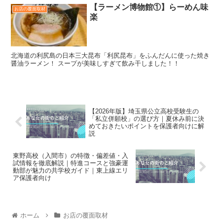
【ラーメン博物館①】らーめん味
お店の覆面取材
楽
北海道の利尻島の日本三大昆布「利尻昆布」をふんだんに使った焼き
醤油ラーメン！ スープが美味しすぎて飲み干しました！！
【2026年版】埼玉県公立高校受験生の
「私立併願校」の選び方｜夏休み前に決
めておきたいポイントを保護者向けに解
説
東野高校（入間市）の特徴・偏差値・入
試情報を徹底解説｜特進コースと強豪運
動部が魅力の共学校ガイド｜東上線エリ
ア保護者向け
ホーム
お店の覆面取材