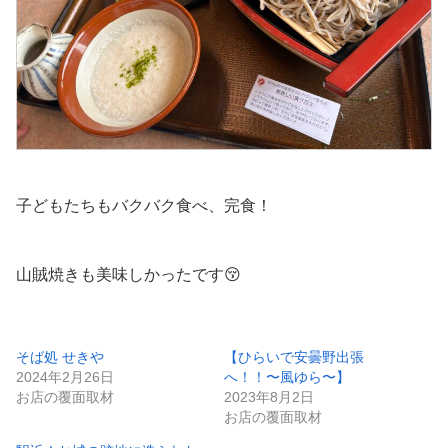
子どもたちもバクバク食べ、完食！
山賊焼きも美味しかったです😚
そば処 せきや
【ひらいで安曇野出張
2024年2月26日
へ！！〜風ゆら〜】
お店の覆面取材
2023年8月2日
お店の覆面取材