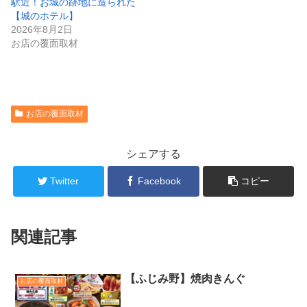
駅近！お城の跡地に造られた
【城のホテル】
2026年8月2日
お店の覆面取材
お店の覆面取材
シェアする
Twitter
Facebook
コピー
関連記事
【ふじみ野】焼肉きんぐ
お店の覆面取材