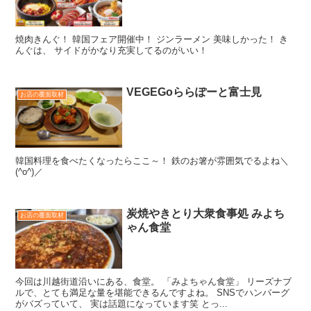
焼肉きんぐ！ 韓国フェア開催中！ ジンラーメン 美味しかった！ き
んぐは、 サイドがかなり充実してるのがいい！
VEGEGoららぽーと富士見
お店の覆面取材
韓国料理を食べたくなったらここ～！ 鉄のお箸が雰囲気でるよね＼
(^o^)／
炭焼やきとり大衆食事処 みよち
お店の覆面取材
ゃん食堂
今回は川越街道沿いにある、食堂。 「みよちゃん食堂」 リーズナブ
ルで、とても満足な量を堪能できるんですよね。 SNSでハンバーグ
がバズっていて、 実は話題になっています笑 とっ...