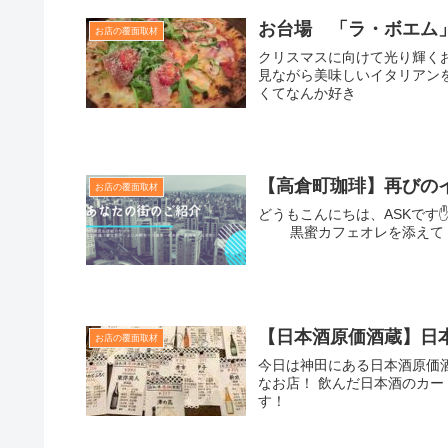
お台場 「ラ・ボエム
お店の覆面取材
クリスマスに向けて光り輝く
見ながら美味しいイタリアン
くてなんか好き
【高倉町珈琲】再びの
お店の覆面取材
どうもこんにちは、ASKで
黒蜜カフェオレを添えて
【日本酒原価酒蔵】日
お店の覆面取材
今日は神田にある日本酒原価酒
なお店！ 飲んだ日本酒のカ
す！