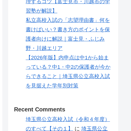
理するコツ【富士見市・川越市の学
習塾が解説】
私立高校入試の「志望理由書」何を
書けばいい？書き方のポイントを保
護者向けに解説｜富士見・ふじみ
野・川越エリア
【2026年版】内申点は中1から始ま
っている？中1・中2の保護者が今か
らできること｜埼玉県公立高校入試
を見据えた学年別対策
Recent Comments
埼玉県公立高校入試（令和４年度）
のすべて【その１】
に
埼玉県公立