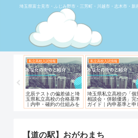
埼玉県富士見市・ふじみ野市・三芳町・川越市・志木市・新
お店の覆面取材
お店の覆面取材
堂】優し
【トナリエふじみ野】ワ
【新座】日曜ロピア寿
ェ
ンダーステーキ🥩😋
【道の駅】おがわまち