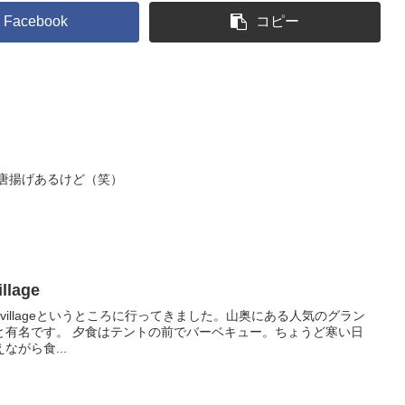
Facebook
コピー
 唐揚げあるけど（笑）
lage
s villageというところに行ってきました。山奥にある人気のグラン
と有名です。 夕食はテントの前でバーベキュー。ちょうど寒い日
がら食...