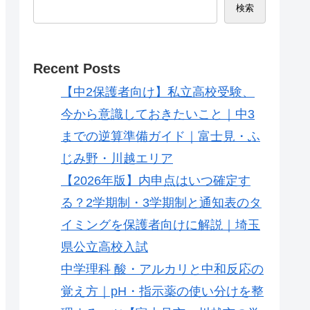
検索
Recent Posts
【中2保護者向け】私立高校受験、
今から意識しておきたいこと｜中3
までの逆算準備ガイド｜富士見・ふ
じみ野・川越エリア
【2026年版】内申点はいつ確定す
る？2学期制・3学期制と通知表のタ
イミングを保護者向けに解説｜埼玉
県公立高校入試
中学理科 酸・アルカリと中和反応の
覚え方｜pH・指示薬の使い分けを整