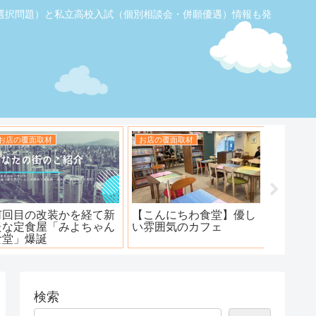
選択問題）と私立高校入試（個別相談会・併願優遇）情報も発
お店の覆面取材
お店の覆面取材
お店の覆
【ふじみ野】素敵なステ
ハンバーグ工房 川越新河
海鮮居酒
ーキ！ワンダーステー
岸店
キ！
検索