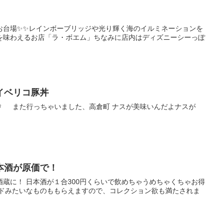
」
お台場✨✨レインボーブリッジや光り輝く海のイルミネーションを
を味わえるお店「ラ・ボエム」ちなみに店内はディズニーシーっぽ
イベリコ豚丼
す✋ また行っちゃいました、高倉町 ナスが美味いんだよナスが
本酒が原価で！
蔵に！ 日本酒が１合300円くらいで飲めちゃうめちゃくちゃお得
ードみたいなものももらえますので、コレクション欲も満たされま