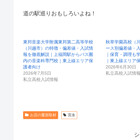
道の駅巡りおもしろいよね！
東邦音楽大学附属東邦第二高等学校
秋草学園高校（
（川越市）の特徴・偏差値・入試情
ース別偏差値・
報を徹底解説｜上福岡駅からバス圏
｜保育・調理も
内の音楽科専門校｜東上線エリア保
｜東上線エリア
護者向け
2026年6月30日
2026年7月5日
私立高校入試情
私立高校入試情報
お店の覆面取材
宮永
シ