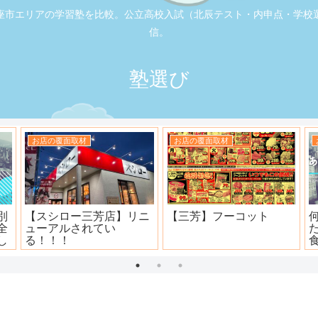
座市エリアの学習塾を比較。公立高校入試（北辰テスト・内申点・学校
信。
塾選び
お店の覆面取材
お店の覆面取材
司
大衆焼肉ホール ニュー宝
地元本格寿司屋。おり
島
田。