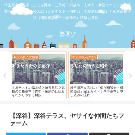
埼玉県富士見市・ふじみ野市・三芳町・川越市・志木市・新座市エリアの学習
塾を比較。公立高校入試（北辰テスト・内申点・学校選択問題）と私立高校入
試（個別相談会・併願優遇）情報も発信。
塾選び
お店の覆面取材
お店の覆面取材
個別相談会・併
【スシロー三芳店】リニューアルさ
【三芳】フーコット
｜内申基準と申
れている！！！
【深谷】深谷テラス、ヤサイな仲間たちフ
ァーム