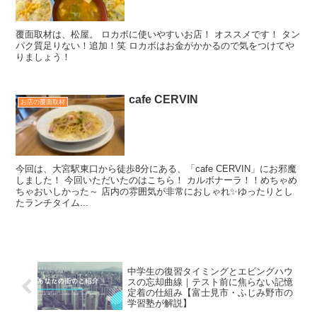
覆面取材は、松屋。 ロカボに使いやすいお店！ オススメです！ タン
パク質足りない！追加！笑 ロカボはお金がかかるので気をつけてや
りましょう！
cafe CERVIN
お店の覆面取材
今回は、大宮駅東口から徒歩8分にある、「cafe CERVIN」にお邪魔
しました！ 今回いただいたのはこちら！ カルボナーラ！！めちゃめ
ちゃおいしかった～ 店内の雰囲気が非常におしゃれ✨ゆったりとし
たランチタイム...
中学生の復習タイミングとエビングハウ
スの忘却曲線｜テスト前に焦らない記憶
定着の仕組み【富士見市・ふじみ野市の
学習塾が解説】