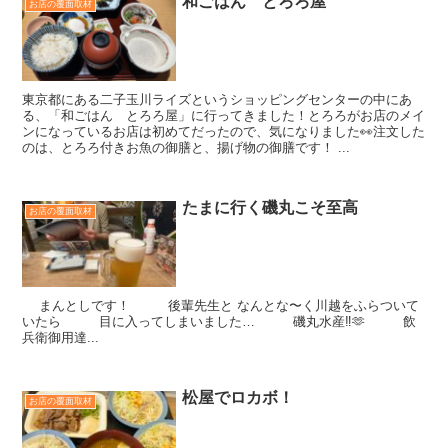
和ごはん とろろ屋
お店の覆面取材
東京都にある二子玉川ライズというショッピングセンターの中にあ
る、「和ごはん とろろ屋」に行ってきました！とろろがお店のメイ
ンになっているお店は初めてだったので、気になりました👀注文した
のは、とろろ付きお魚の御膳と、揚げ物の御膳です！ ...
たまに行く磯丸こそ至高
お店の覆面取材
まんとしです！ 後輩先生と なんとな〜く川越をふらついて
いたら 目に入ってしまいました… 磯丸水産‼️🫶 飲
兵衛御用達...
松屋でロカボ！
お店の覆面取材