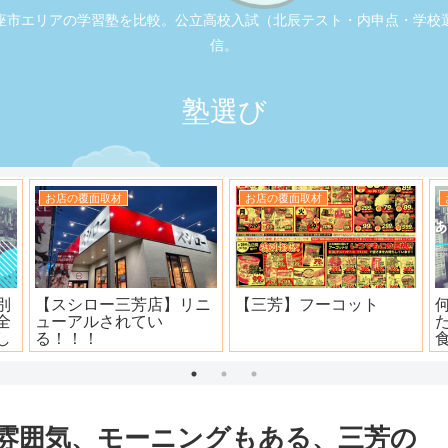
座市エリアの学習塾を比較。公立高校入試（北辰テスト・内申点・学校
信。
塾選び
お店の覆面取材
お店の覆面取材
司
大衆焼肉ホール ニュー宝
地元本格寿司屋。おり
島
田。
雰囲気、モーニングもある、三芳の