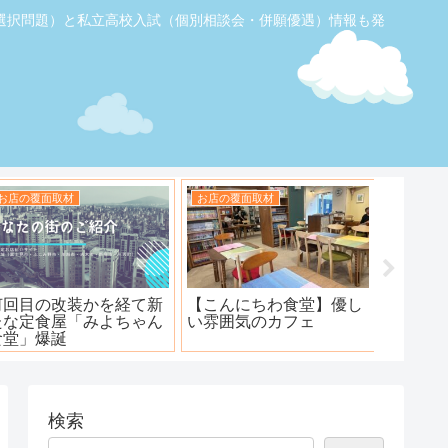
選択問題）と私立高校入試（個別相談会・併願優遇）情報も発
お店の覆面取材
お店の覆面取材
お店の覆
【ふじみ野】素敵なステ
ハンバーグ工房 川越新河
海鮮居酒
ーキ！ワンダーステー
岸店
キ！
検索