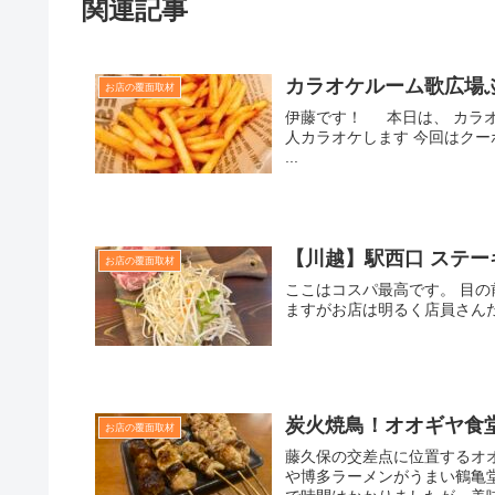
関連記事
カラオケルーム歌広場
お店の覆面取材
伊藤です！ 本日は、 カラ
人カラオケします 今回はクーポ
...
【川越】駅西口 ステー
お店の覆面取材
ここはコスパ最高です。 目
ますがお店は明るく店員さんた
炭火焼鳥！オオギヤ食
お店の覆面取材
藤久保の交差点に位置するオ
や博多ラーメンがうまい鶴