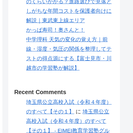
のくらいかかる？進路選びで見落と
しがちな年間コストを保護者向けに
解説｜東武東上線エリア
かっぱ寿司！奥さんと！
中学理科 天気の変化の覚え方｜前
線・湿度・気圧の関係を整理してテ
ストの得点源にする【富士見市・川
越市の学習塾が解説】
Recent Comments
埼玉県公立高校入試（令和４年度）
のすべて【その１】
に
埼玉県公立
高校入試（令和４年度）のすべて
【その１】 - EIMEI教育学習塾グル