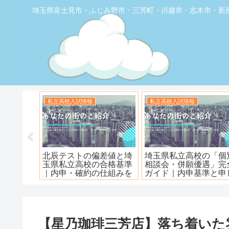
埼玉県富士見市・ふじみ野市・三芳町・川越市・志木市・新
お店の覆面取材
お店の覆面取材
堂】優し
【トナリエふじみ野】ワ
【新座】日曜ロピア寿
ェ
ンダーステーキ🥩😋
【星乃珈琲三芳店】落ち着いた