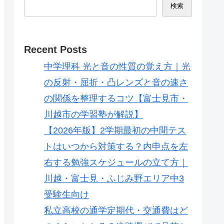
検索
Recent Posts
中学理科 光と音の性質の覚え方｜光
の反射・屈折・凸レンズと音の速さ
の関係を整理するコツ【富士見市・
川越市の学習塾が解説】
【2026年版】2学期最初の中間テス
トはいつから対策する？内申点を左
右する勉強スケジュールの立て方｜
川越・富士見・ふじみ野エリア中3
受験生向け
私立高校の通学定期代・交通費はど