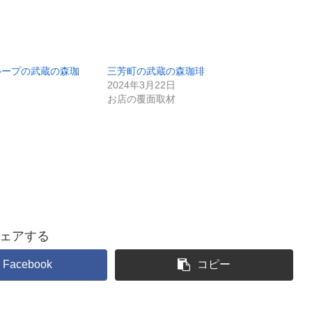
ループの武蔵の森珈
三芳町の武蔵の森珈琲
2024年3月22日
お店の覆面取材
ェアする
Facebook
コピー