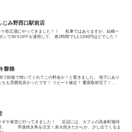
ふじみ野西口駅前店
オケ歌広場にやってきました！！ 私事ではありますが、結構一
ンで30％OFFを適用して、 夜2時間で1人1200円ほどでした！
キ磐梯
の前で鉄板で焼いてくれてこの料金か！と驚きました。 地下にあり
ちも雰囲気良かったです！ リピート確定！ 覆面取材完了！ ...
堂
オギヤ食堂に行ってきました！ 近辺には、カフェの高倉町珈琲
亀堂。 早速焼き鳥を注文！炭火焼きだからか、少し出てくるま