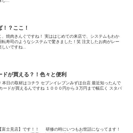
...
ば！？ここ！
こ、焼肉きんぐですね！ 実ははじめての来店で、システムもわか
回転寿司のようなシステムで驚きました！笑 注文したお肉がレー
いですね...
ードが買える？！色々と便利
✋️ 本日の取材はコチラ セブンイレブンみずほ台店 最近知ったんで
カードが買えるんですね １０００円から３万円まで幅広く スタバ
【富士見店】です！！ 研修の時にいつもお世話になってます！