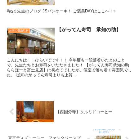
#ぬま先生のブログ JSパンケーキ！ ご褒美DAYはここへ！✨
【がってん寿司 承知の助】
お店の覆面取材
こんにちは！！ひらいでです！！ 今年度も一段落着いたとのこと
で、先生たちとお寿司をいただきました！ 【がってん寿司承知の助
ららぽーと富士見店】は初めてでしたが、個室で落ち着く雰囲気でし
た。 従来のがってん寿司よりも上質...
【西国分寺】クルミドコーヒー
東京ディズニーシー、ファンタジースプ