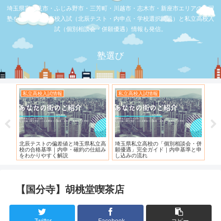
埼玉県富士見市・ふじみ野市・三芳町・川越市・志木市・新座市エリアの学習
塾を比較。公立高校入試（北辰テスト・内申点・学校選択問題）と私立高校入
試（個別相談会・併願優遇）情報も発信。
塾選び
私立高校入試情報
お店の覆面取材
県私立高
埼玉県私立高校の「個別相談会・併
【スシロー三芳店】リニューアルさ
の仕組み
願優遇」完全ガイド｜内申基準と申
れている！！！
し込みの流れ
【国分寺】胡桃堂喫茶店