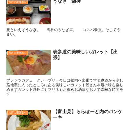
うなぎ 劔持
お店の覆面取材
夏といえばうなぎ。 熊谷のうなぎ屋。 コスパ最強。そしてう
まい。
表参道の美味しいガレット【出
お店の覆面取材
張】
ブレッツカフェ クレープリー今日は都内へ出張です表参道から少し
路地裏に入ったところにある美味しいガレット屋さん本場の味を楽し
めますガレット以外にもマリネもお薦めお洒落なお店で素敵な時間を
✨
【富士見】ららぽーと内のパンケ
お店の覆面取材
ーキ