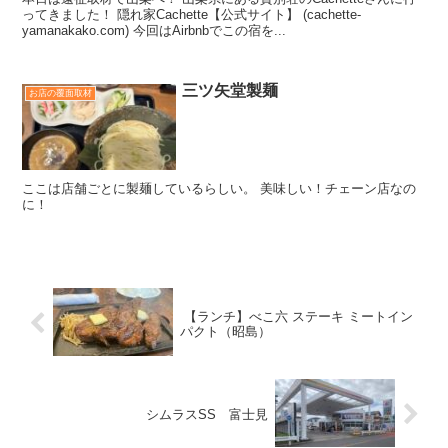
ってきました！ 隠れ家Cachette【公式サイト】 (cachette-
yamanakako.com) 今回はAirbnbでこの宿を...
三ツ矢堂製麺
お店の覆面取材
ここは店舗ごとに製麺しているらしい。 美味しい！チェーン店なの
に！
【ランチ】べこ六 ステーキ ミートイン
パクト（昭島）
シムラスSS 富士見