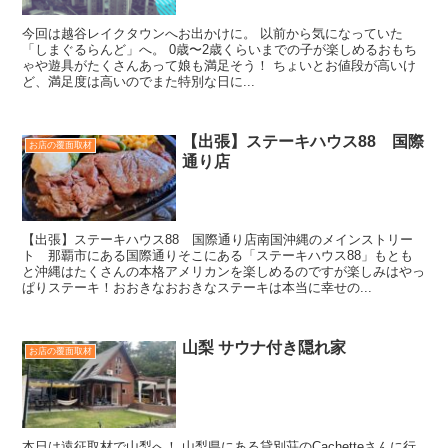
今回は越谷レイクタウンへお出かけに。 以前から気になっていた
「しまぐるらんど」へ。 0歳〜2歳くらいまでの子が楽しめるおもち
ゃや遊具がたくさんあって娘も満足そう！ ちょいとお値段が高いけ
ど、満足度は高いのでまた特別な日に...
【出張】ステーキハウス88 国際
お店の覆面取材
通り店
【出張】ステーキハウス88 国際通り店南国沖縄のメインストリー
ト 那覇市にある国際通りそこにある「ステーキハウス88」もとも
と沖縄はたくさんの本格アメリカンを楽しめるのですが楽しみはやっ
ぱりステーキ！おおきなおおきなステーキは本当に幸せの...
山梨 サウナ付き隠れ家
お店の覆面取材
本日は遠征取材で山梨へ！ 山梨県にある貸別荘のCachetteさんに行