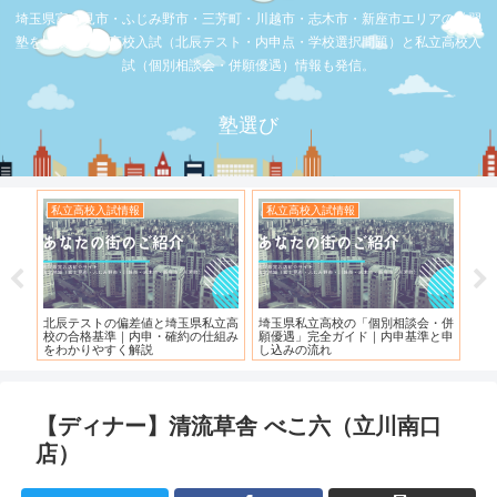
埼玉県富士見市・ふじみ野市・三芳町・川越市・志木市・新座市エリアの学習
塾を比較。公立高校入試（北辰テスト・内申点・学校選択問題）と私立高校入
試（個別相談会・併願優遇）情報も発信。
塾選び
私立高校入試情報
私立高校入試情報
お店の覆面
北辰テストの偏差値と埼玉県私立高
埼玉県私立高校の「個別相談会・併
【スシロー
校の合格基準｜内申・確約の仕組み
願優遇」完全ガイド｜内申基準と申
れている！
をわかりやすく解説
し込みの流れ
【ディナー】清流草舎 べこ六（立川南口
店）