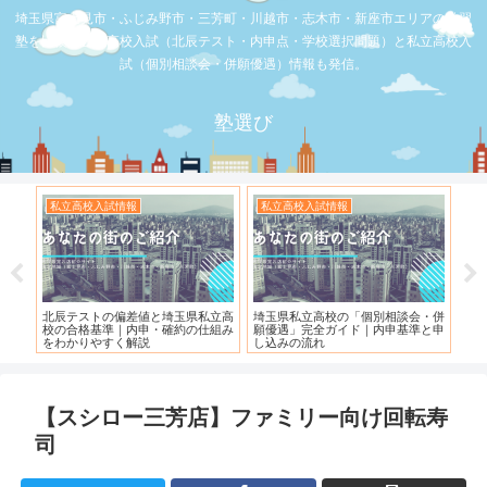
埼玉県富士見市・ふじみ野市・三芳町・川越市・志木市・新座市エリアの学習
塾を比較。公立高校入試（北辰テスト・内申点・学校選択問題）と私立高校入
試（個別相談会・併願優遇）情報も発信。
塾選び
私立高校入試情報
私立高校入試情報
お
度）
北辰テストの偏差値と埼玉県私立高
埼玉県私立高校の「個別相談会・併
【
校の合格基準｜内申・確約の仕組み
願優遇」完全ガイド｜内申基準と申
れ
をわかりやすく解説
し込みの流れ
【スシロー三芳店】ファミリー向け回転寿
司