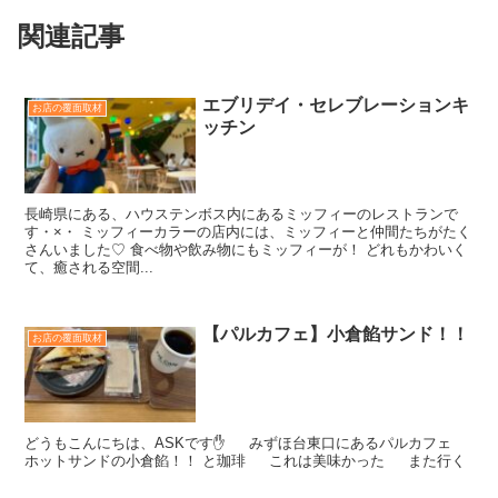
関連記事
エブリデイ・セレブレーションキ
お店の覆面取材
ッチン
長崎県にある、ハウステンボス内にあるミッフィーのレストランで
す・×・ ミッフィーカラーの店内には、ミッフィーと仲間たちがたく
さんいました♡ 食べ物や飲み物にもミッフィーが！ どれもかわいく
て、癒される空間...
【パルカフェ】小倉餡サンド！！
お店の覆面取材
どうもこんにちは、ASKです✋ みずほ台東口にあるパルカフェ
ホットサンドの小倉餡！！ と珈琲 これは美味かった また行く