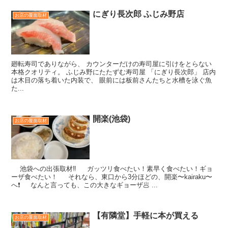
にぎり長次郎 ふじみ野店
お店の覆面取材
廻転寿司でありながら、 カウンターだけの寿司屋に引けをとらない
本格クオリティ。 ふじみ野にたたずむ寿司屋 「にぎり長次郎」 店内
は木目の落ち着いた内装で、 眼前には板前さんたちと水槽を泳ぐ魚
た...
開楽(池袋)
お店の覆面取材
池袋への出張取材‼️ ガッツリ食べたい！素早く食べたい！ギョ
ーザ食べたい！ それなら、東口から3分ほどの、開楽〜kairaku〜
へ❗️ なんと言っても、この大きなギョーザ🥟 ...
【有隣堂】手軽に本が買える
お店の覆面取材