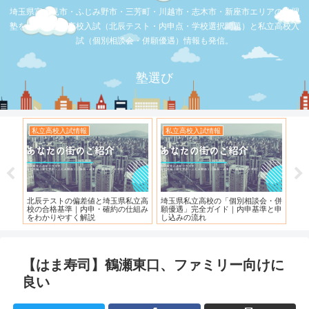
埼玉県富士見市・ふじみ野市・三芳町・川越市・志木市・新座市エリアの学習
塾を比較。公立高校入試（北辰テスト・内申点・学校選択問題）と私立高校入
試（個別相談会・併願優遇）情報も発信。
塾選び
高校入試情報
お店の覆面取材
お店の覆面取材
県私立高校の「個別相談会・併
【スシロー三芳店】リニューアルさ
【三芳】フーコッ
遇」完全ガイド｜内申基準と申
れている！！！
みの流れ
【はま寿司】鶴瀬東口、ファミリー向けに
良い