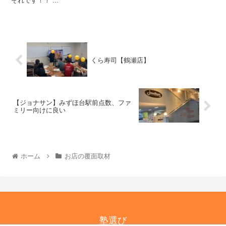
それです！！ ...
くら寿司【鶴瀬店】
【ジョナサン】みずほ台駅前点数、ファ
ミリー向けに良い
ホーム
お店の覆面取材
塾選び