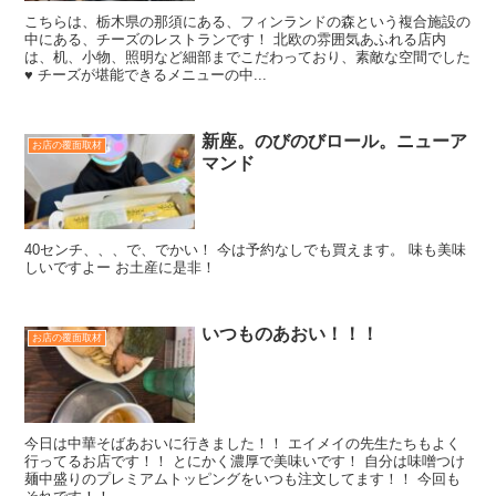
こちらは、栃木県の那須にある、フィンランドの森という複合施設の
中にある、チーズのレストランです！ 北欧の雰囲気あふれる店内
は、机、小物、照明など細部までこだわっており、素敵な空間でした
♥ チーズが堪能できるメニューの中...
新座。のびのびロール。ニューア
お店の覆面取材
マンド
40センチ、、、で、でかい！ 今は予約なしでも買えます。 味も美味
しいですよー お土産に是非！
いつものあおい！！！
お店の覆面取材
今日は中華そばあおいに行きました！！ エイメイの先生たちもよく
行ってるお店です！！ とにかく濃厚で美味いです！ 自分は味噌つけ
麺中盛りのプレミアムトッピングをいつも注文してます！！ 今回も